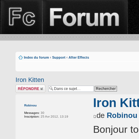
Index du forum
‹
Support
‹
After Effects
Iron Kitten
Répondre
Iron Kit
Robinou
Messages:
30
de
Robinou
Inscription:
25 Avr 2012, 13:19
Bonjour to