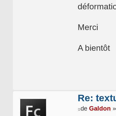
déformati
Merci
A bientôt
Re: text
de
Galdon
»