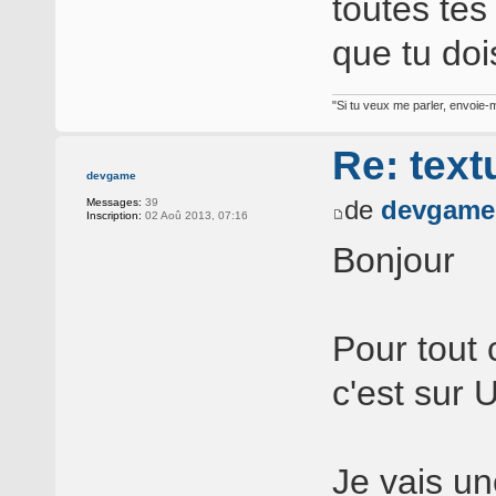
toutes tes
que tu doi
"Si tu veux me parler, envoie-m
Re: text
devgame
de
devgame
Messages:
39
Inscription:
02 Aoû 2013, 07:16
Bonjour
Pour tout 
c'est sur 
Je vais u