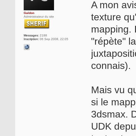
A mon avis
Galdon
texture qu
Administrateur du site
mapping. I
Messages:
2188
"répète" 
Inscription:
06 Sep 2008, 22:05
juxtapositi
connais).
Mais vu qu
si le map
3dsmax. D
UDK depui