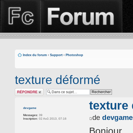
Index du forum
‹
Support
‹
Photoshop
texture déformé
Répondre
texture
devgame
Messages:
39
de
devgame
Inscription:
02 Aoû 2013, 07:16
Bonjour