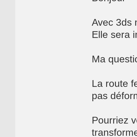
Avec 3ds m
Elle sera
Ma questio
La route f
pas déform
Pourriez 
transforme