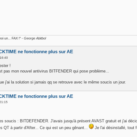
oi un... FAX !" -
George Abitbol
KTIME ne fonctionne plus sur AE
 16:40
ester !
st pas mon nouvel antivirus BITFENDER qui pose problème...
ue j'ai la solution si jamais qq se retrouve avec le même soucis un jour.
KTIME ne fonctionne plus sur AE
 21:15
mes soucis : BITDEFENDER. J'avais jusqu'à présent AVAST gratuit et j'ai d
es QT à partir d'After... Ce qui est un peu gênant...
Je l'ai désinstallé, tou