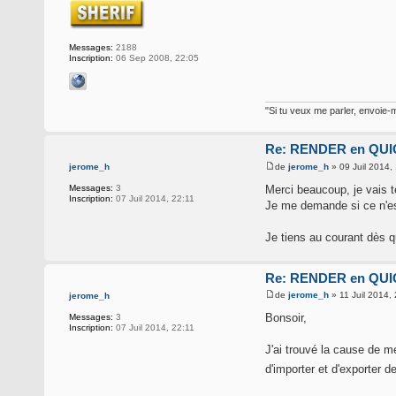
Messages:
2188
Inscription:
06 Sep 2008, 22:05
"Si tu veux me parler, envoie-m
Re: RENDER en QUIC
de
jerome_h
» 09 Juil 2014,
jerome_h
Merci beaucoup, je vais t
Messages:
3
Inscription:
07 Juil 2014, 22:11
Je me demande si ce n'e
Je tiens au courant dès q
Re: RENDER en QUIC
de
jerome_h
» 11 Juil 2014,
jerome_h
Bonsoir,
Messages:
3
Inscription:
07 Juil 2014, 22:11
J'ai trouvé la cause de 
d'importer et d'exporter d