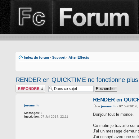
Index du forum
‹
Support
‹
After Effects
RENDER en QUICKTIME ne fonctionne plus
Répondre
RENDER en QUICKT
jerome_h
de
jerome_h
» 07 Juil 2014,
Messages:
3
Bonjour tout le monde,
Inscription:
07 Juil 2014, 22:11
Ce matin je travaille sur
J'ai un message d'erreur 
J'ai essayé avec une scè