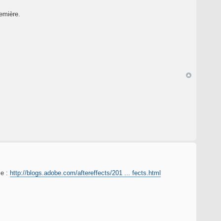
emière.
me :
http://blogs.adobe.com/aftereffects/201 ... fects.html