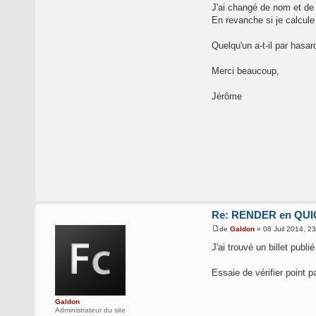
J'ai changé de nom et de
En revanche si je calcul
Quelqu'un a-t-il par hasa
Merci beaucoup,
Jérôme
Re: RENDER en QUIC
de
Galdon
» 08 Juil 2014, 2
J'ai trouvé un billet pub
Essaie de vérifier point p
Galdon
Administrateur du site