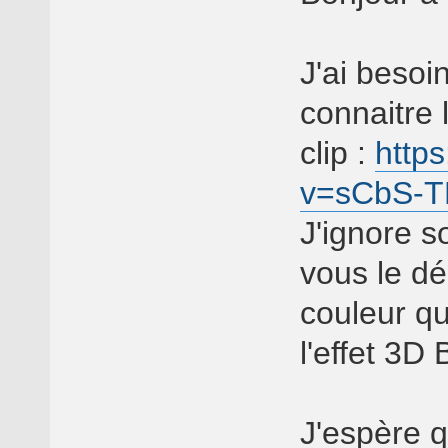
J'ai besoi
connaitre l
clip :
http
v=sCbS-
J'ignore s
vous le déc
couleur qu
l'effet 3D
J'espère q