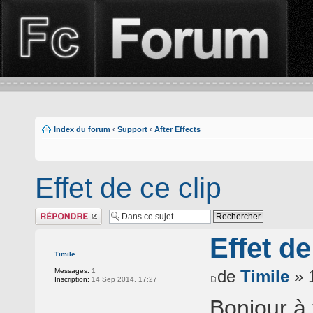
Index du forum
‹
Support
‹
After Effects
Effet de ce clip
Répondre
Effet de
Timile
Messages:
1
de
Timile
» 
Inscription:
14 Sep 2014, 17:27
Bonjour à 