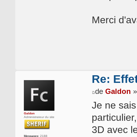
Merci d'av
Re: Effe
de
Galdon
»
Je ne sais
Galdon
particulie
Administrateur du site
3D avec le
Messages:
2188