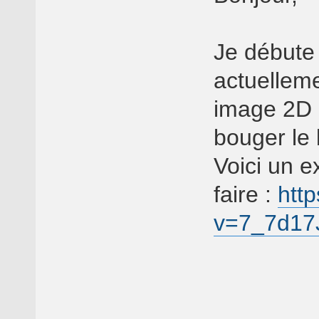
Je débute 
actuellem
image 2D 
bouger le 
Voici un e
faire :
htt
v=7_7d17