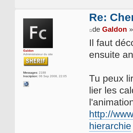
Re: Che
de
Galdon
»
Il faut dé
Galdon
ensuite a
Administrateur du site
Messages:
2188
Tu peux li
Inscription:
06 Sep 2008, 22:05
lier les ca
l'animation
http://www
hierarchie