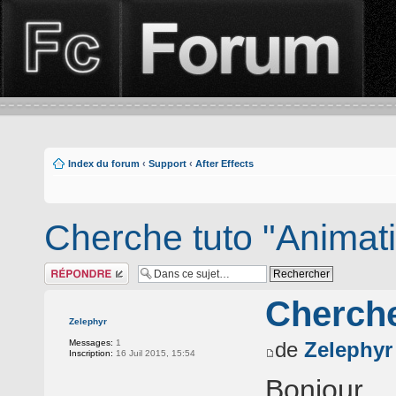
Index du forum
‹
Support
‹
After Effects
Cherche tuto "Animat
Répondre
Cherche
Zelephyr
Messages:
1
de
Zelephyr
Inscription:
16 Juil 2015, 15:54
Bonjour,