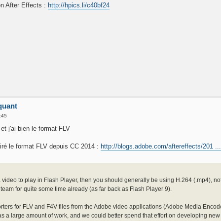
n After Effects :
http://hpics.li/c40bf24
quant
:45
et j'ai bien le format FLV
iré le format FLV depuis CC 2014 :
http://blogs.adobe.com/aftereffects/201 ...
 a video to play in Flash Player, then you should generally be using H.264 (.mp4),
team for quite some time already (as far back as Flash Player 9).
ters for FLV and F4V files from the Adobe video applications (Adobe Media Encoder
s a large amount of work, and we could better spend that effort on developing new 