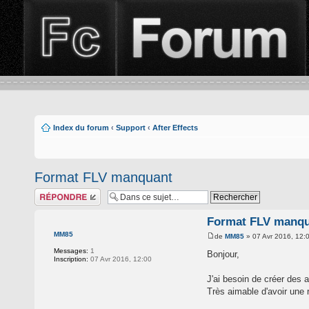
Index du forum
‹
Support
‹
After Effects
Format FLV manquant
Répondre
Format FLV manq
MM85
de
MM85
» 07 Avr 2016, 12:
Messages:
1
Bonjour,
Inscription:
07 Avr 2016, 12:00
J'ai besoin de créer des 
Très aimable d'avoir une