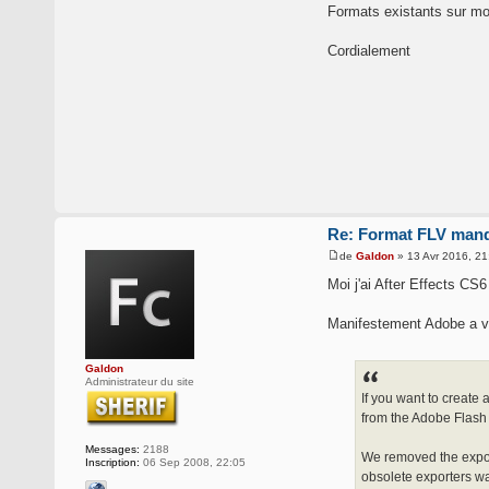
Formats existants sur mo
Cordialement
Re: Format FLV man
de
Galdon
» 13 Avr 2016, 21
Moi j'ai After Effects CS6 
Manifestement Adobe a v
Galdon
Administrateur du site
If you want to create
from the Adobe Flash 
Messages:
2188
We removed the expor
Inscription:
06 Sep 2008, 22:05
obsolete exporters wa