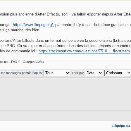
ersion plus ancienne d'After Effects, soit il va falloir exporter depuis After 
our ça :
https://www.ffmpeg.org/
, par contre il n'y a pas d'interface graphique
ais ça marche très bien.
xporter d'After Effects dans un format qui conserve la couche alpha (la transpa
ce PNG. Ça va exporter chaque frame dans des fichiers séparés et numérotés
ples de commande ici :
http://stackoverflow.com/questions/7510 ... flv-stream
oi un... FAX !" -
George Abitbol
r les messages postés depuis:
Trier par
L’équipe du