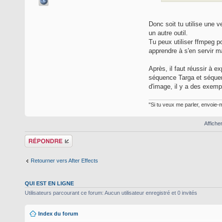
Donc soit tu utilise une v
un autre outil.
Tu peux utiliser ffmpeg p
apprendre à s'en servir m
Après, il faut réussir à e
séquence Targa et séquen
d'image, il y a des exem
"Si tu veux me parler, envoie-m
Affiche
Répondre
Retourner vers After Effects
QUI EST EN LIGNE
Utilisateurs parcourant ce forum: Aucun utilisateur enregistré et 0 invités
Index du forum