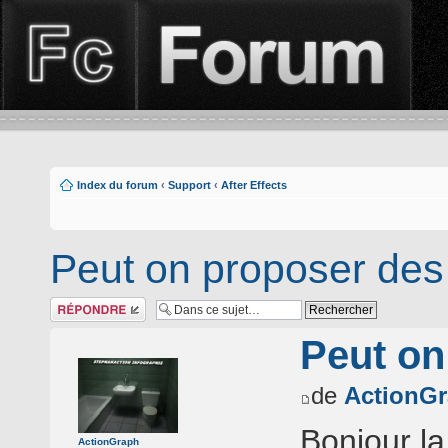
Index du forum
‹
Support
‹
After Effects
Peut on proposer des
Répondre
Peut on
de
ActionG
Bonjour l
ActionGraph