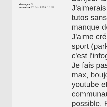
Messages:
5
J'aimerais
Inscription:
22 Juin 2016, 16:23
tutos san
manque d
J'aime cré
sport (pa
c'est l'inf
Je fais pa
max, bouj
youtube et
communaut
possible. 