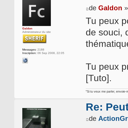
de
Galdon
»
Tu peux po
Galdon
de souci,
Administrateur du site
thématiqu
Messages:
2188
Inscription:
06 Sep 2008, 22:05
Tu peux pré
[Tuto].
"Si tu veux me parler, envoie-m
Re: Peu
de
ActionG