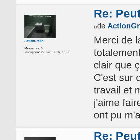
Re: Peu
de
ActionG
Merci de 
ActionGraph
Messages:
5
totalement
Inscription:
22 Juin 2016, 16:23
clair que 
C'est sur 
travail et
j'aime fai
ont pu m'
Re: Peu