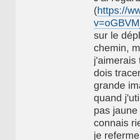
(
https://
v=oGBVM
sur le dép
chemin, mai
j'aimerais 
dois trace
grande im
quand j'uti
pas jaune
connais r
je referme