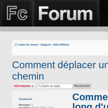
Index du forum
‹
Support
‹
After Effects
Comment déplacer une
chemin
Répondre
Comment
Vandejaard
long d'
Messages:
1
Inscription:
02 Nov 2016, 17:57