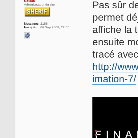
Galdon
Pas sûr de
Administrateur du site
permet déj
Messages:
2188
affiche la 
Inscription:
06 Sep 2008, 22:05
ensuite mo
tracé avec 
http://www
imation-7/