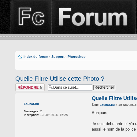
Index du forum
‹
Support
‹
Photoshop
Quelle Filtre Utilise cette Photo ?
Répondre
Quelle Filtre Utili
LounaSku
de
LounaSku
» 10 Nov 2016
Messages:
2
Bonjours,
Inscription:
13 Oct 2016, 15:25
Je suis débutante et y'a 
aussi le nom de la police