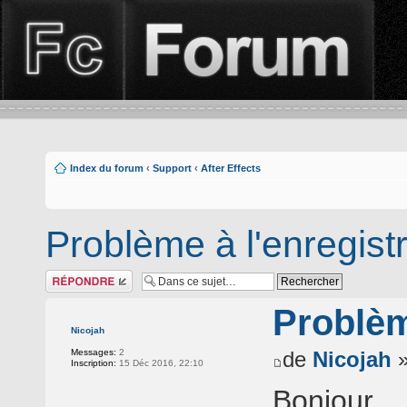
Index du forum
‹
Support
‹
After Effects
Problème à l'enregis
Répondre
Problèm
Nicojah
Messages:
2
de
Nicojah
»
Inscription:
15 Déc 2016, 22:10
Bonjour,