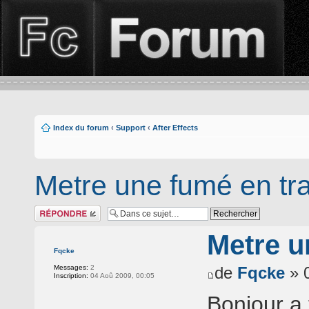
Index du forum
‹
Support
‹
After Effects
Metre une fumé en tr
Répondre
Metre u
Fqcke
Messages:
2
de
Fqcke
» 0
Inscription:
04 Aoû 2009, 00:05
Bonjour a 