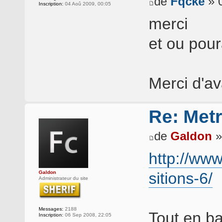
de
Fqcke
» 0
Inscription:
04 Aoû 2009, 00:05
merci
et ou pour
Merci d'a
Re: Met
de
Galdon
»
http://www
Galdon
sitions-6/
Administrateur du site
Messages:
2188
Tout en ba
Inscription:
06 Sep 2008, 22:05