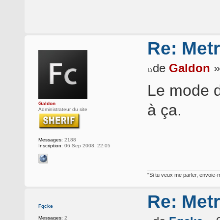
Re: Met
de
Galdon
»
Le mode de
Galdon
à ça.
Administrateur du site
Messages:
2188
Inscription:
06 Sep 2008, 22:05
"Si tu veux me parler, envoie-m
Re: Met
Fqcke
Messages:
2