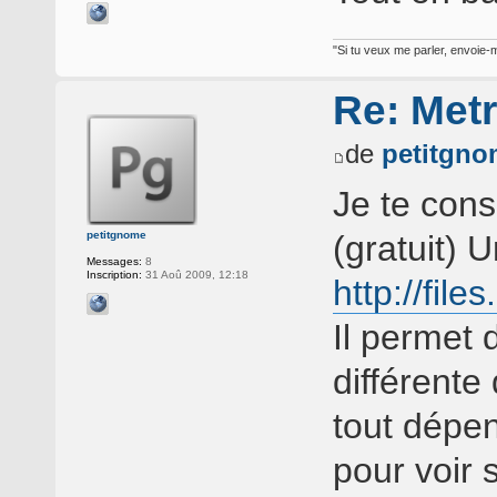
"Si tu veux me parler, envoie-m
Re: Met
de
petitgno
Je te cons
petitgnome
(gratuit) 
Messages:
8
Inscription:
31 Aoû 2009, 12:18
http://fil
Il permet 
différente
tout dépen
pour voir 