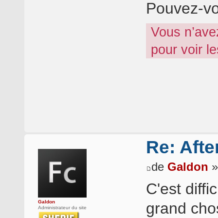
Pouvez-vo
Vous n’ave
pour voir l
Re: Afte
de
Galdon
»
C'est diff
Galdon
grand chos
Administrateur du site