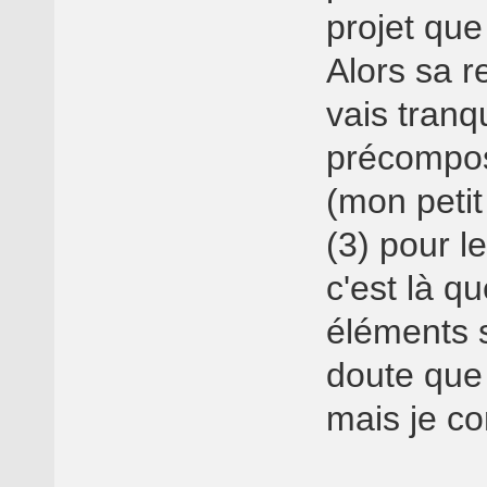
projet que 
Alors sa r
vais tranq
précomposi
(mon petit 
(3) pour l
c'est là q
éléments 
doute que 
mais je c