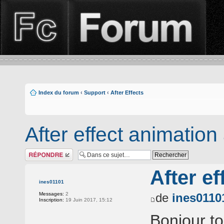
Index du forum
‹
Support
‹
After Effects
After effect animation
Répondre
After e
ines01101
Messages:
2
de
ines0110
Inscription:
19 Juin 2017, 15:12
Bonjour t