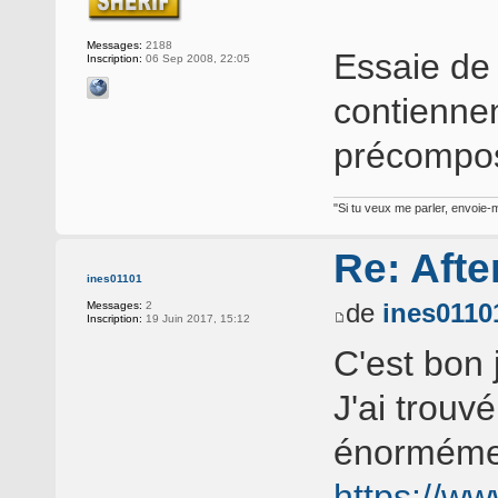
Messages:
2188
Essaie de 
Inscription:
06 Sep 2008, 22:05
contiennen
précompos
"Si tu veux me parler, envoie-m
Re: Afte
ines01101
de
ines0110
Messages:
2
Inscription:
19 Juin 2017, 15:12
C'est bon 
J'ai trouvé
énormémen
https://w