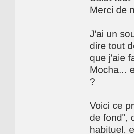
Merci de m
J'ai un so
dire tout 
que j'aie f
Mocha... 
?
Voici ce p
de fond", 
habituel, 