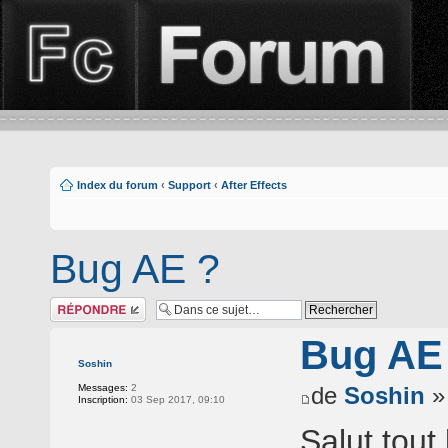
Index du forum
‹
Support
‹
After Effects
Bug AE ?
Répondre
Bug AE
Soshin
Messages:
2
de
Soshin
»
Inscription:
03 Sep 2017, 09:10
Salut tout