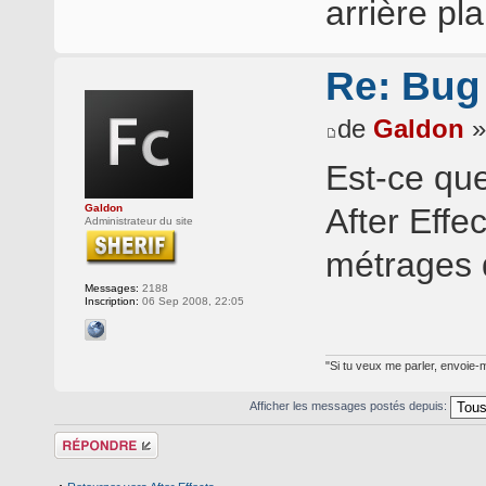
arrière pla
Re: Bug
de
Galdon
»
Est-ce que
Galdon
After Effec
Administrateur du site
métrages 
Messages:
2188
Inscription:
06 Sep 2008, 22:05
"Si tu veux me parler, envoie-m
Afficher les messages postés depuis:
Répondre