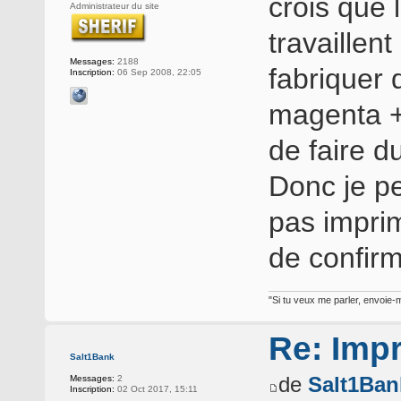
crois que
Administrateur du site
travaillen
Messages:
2188
fabriquer 
Inscription:
06 Sep 2008, 22:05
magenta + 
de faire d
Donc je pe
pas imprim
de confirm
"Si tu veux me parler, envoie-m
Re: Imp
Salt1Bank
de
Salt1Ban
Messages:
2
Inscription:
02 Oct 2017, 15:11