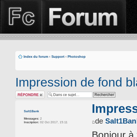
Index du forum
‹
Support
‹
Photoshop
Impression de fond b
Répondre
Impress
Salt1Bank
Messages:
2
de
Salt1Ban
Inscription:
02 Oct 2017, 15:11
Bonjour à