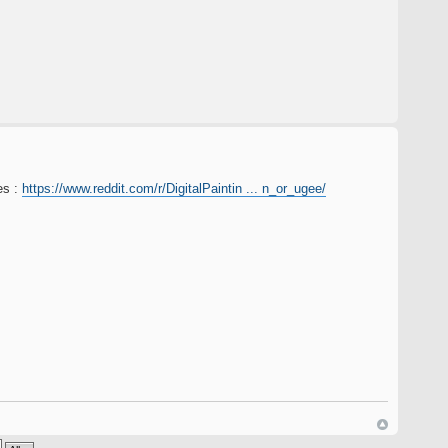
es :
https://www.reddit.com/r/DigitalPaintin ... n_or_ugee/