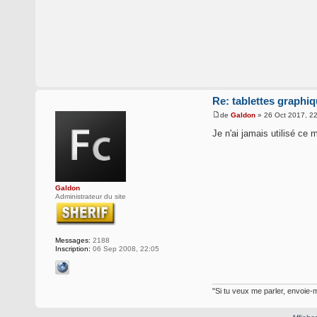
Re: tablettes graphi
de
Galdon
» 26 Oct 2017, 2
Je n'ai jamais utilisé ce 
Galdon
Administrateur du site
Messages:
2188
Inscription:
06 Sep 2008, 22:05
"Si tu veux me parler, envoie-m