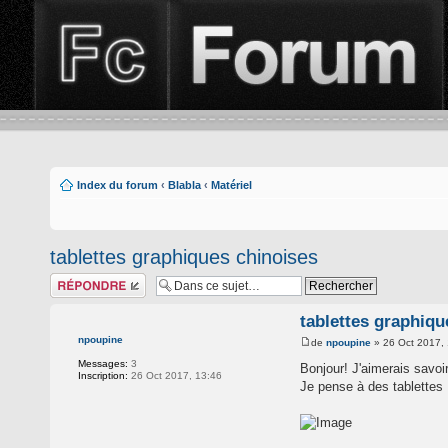
Index du forum
‹
Blabla
‹
Matériel
tablettes graphiques chinoises
Répondre
tablettes graphiqu
npoupine
de
npoupine
» 26 Oct 2017,
Messages:
3
Bonjour! J'aimerais savoi
Inscription:
26 Oct 2017, 13:46
Je pense à des tablettes