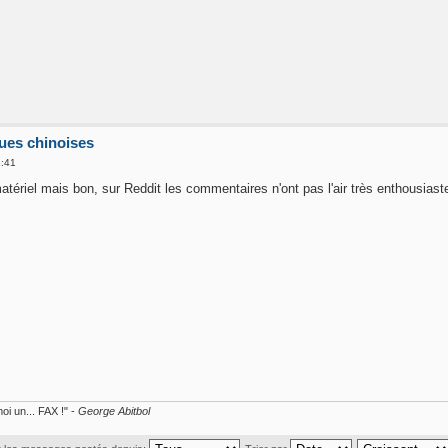
ques chinoises
2:41
matériel mais bon, sur Reddit les commentaires n'ont pas l'air très enthousiast
oi un... FAX !" -
George Abitbol