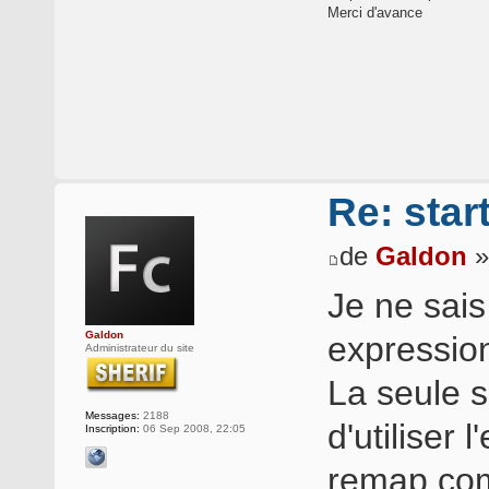
Merci d'avance
Re: star
de
Galdon
»
Je ne sais
Galdon
expression
Administrateur du site
La seule s
Messages:
2188
d'utiliser 
Inscription:
06 Sep 2008, 22:05
remap com