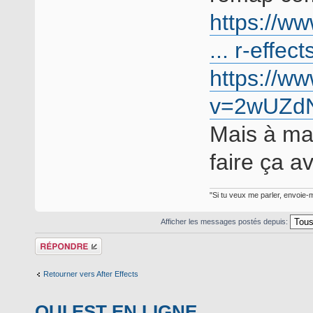
https://w
... r-effect
https://w
v=2wUZd
Mais à ma
faire ça a
"Si tu veux me parler, envoie-m
Afficher les messages postés depuis:
Répondre
Retourner vers After Effects
QUI EST EN LIGNE