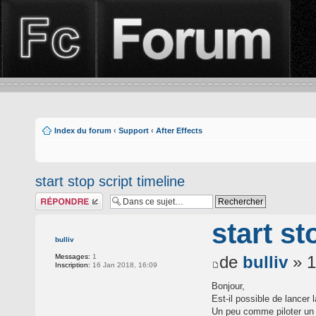
Index du forum
‹
Support
‹
After Effects
start stop script timeline
Répondre
start st
bulliv
Messages:
1
de
bulliv
» 1
Inscription:
16 Jan 2018, 16:09
Bonjour,
Est-il possible de lancer 
Un peu comme piloter un 