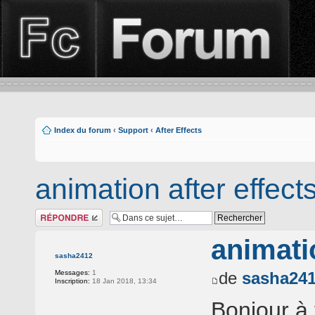
Index du forum
‹
Support
‹
After Effects
animation after effect
Répondre
animatio
sasha2412
Messages:
1
de
sasha24
Inscription:
18 Jan 2018, 13:34
Bonjour à 