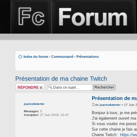
Index du forum
‹
Communauté
‹
Présentations
Présentation de ma chaine Twitch
Répondre
Présentation de m
juarezduterter
de
juarezduterter
» 27 Juin 
Messages:
3
Bonjour à tous, je me pré
Inscription:
27 Juin 2018, 14:47
J'ai également ouvert ma c
Si vous voulez me posez v
Sur cette chaine je fais a
Chaine Twitch :
https://w