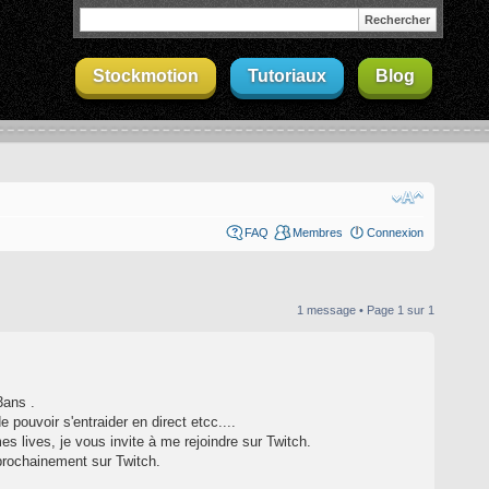
Stockmotion
Tutoriaux
Blog
FAQ
Membres
Connexion
1 message • Page
1
sur
1
3ans .
 pouvoir s'entraider en direct etcc....
 lives, je vous invite à me rejoindre sur Twitch.
 prochainement sur Twitch.