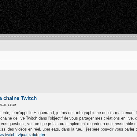
a chaine Twitch
2018, 14:49
sente, je m'appelle Enguerrand, je fais de ll'infographisme depuis maintenant 
haine de live Twitch dans l'objectif de vous partager mes créations en live, de
os question , voir ce que je fais ou simplement regarder à quoi ressemble mes
ussi des vidéos en réel, uber eats, dans la rue... j'espère pouvoir vous parler
ww.twitch.tv/juarezduterter