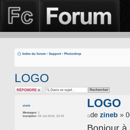
Index du forum
‹
Support
‹
Photoshop
LOGO
Répondre
LOGO
zineb
Messages:
1
de
zineb
» 0
Inscription:
06 Juil 2018, 23:25
Bonjour à