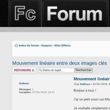
Index du forum
‹
Support
‹
After Effects
Mouvement linéaire entre deux images clés
Répondre
Mouvement linéair
Duffman
de
Duffman
» 20 Fév 2019, 
Messages:
1
Bonjour à tous !
Inscription:
20 Fév 2019, 22:21
J'ai un petit souci sur Af
Je souhaite simplement o