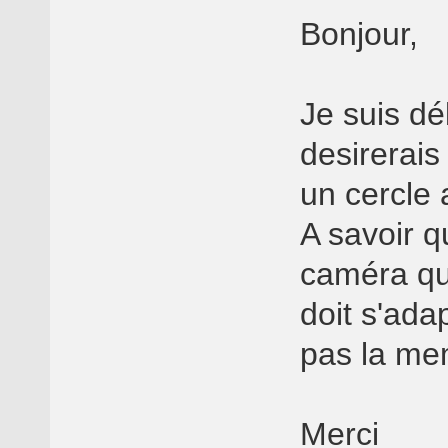
Bonjour,
Je suis déb
desirerais
un cercle 
A savoir q
caméra qui
doit s'adap
pas la me
Merci