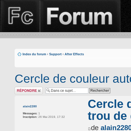
Index du forum
‹
Support
‹
After Effects
Cercle de couleur auto
Répondre
Cercle 
alain2280
trou de 
Messages:
1
Inscription:
26 Mai 2019, 17:32
de
alain228