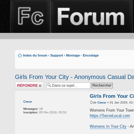
Index du forum
‹
Support
‹
Montage - Encodage
Girls From Your City - Anonymous Casual Dat
Répondre
Girls From Your C
Coeur
de
Coeur
» 01 Jan 2026, 02
Messages:
18
Womens From Your Town -
Inscription:
05 Fév 2016, 05:51
https://SecreLocal.com
Womens In Your City
- A