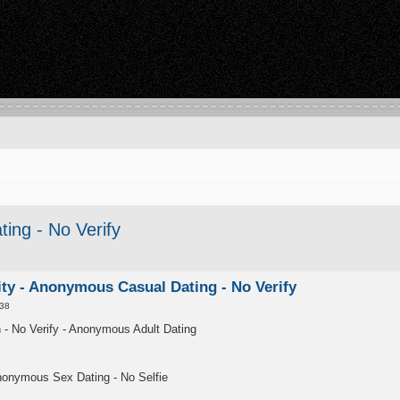
ing - No Verify
ity - Anonymous Casual Dating - No Verify
:38
 No Verify - Anonymous Adult Dating
nonymous Sex Dating - No Selfie