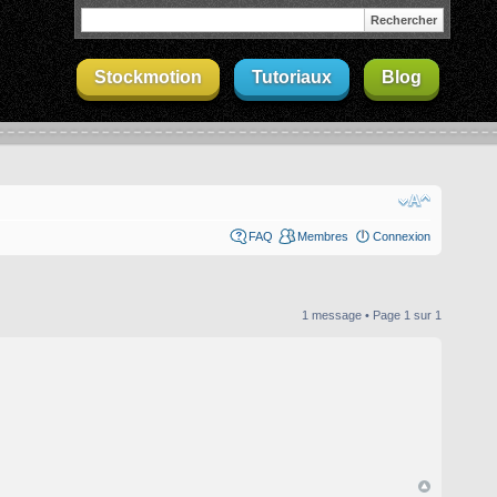
Stockmotion
Tutoriaux
Blog
FAQ
Membres
Connexion
1 message • Page
1
sur
1