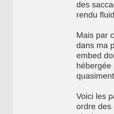
des saccad
rendu flui
Mais par c
dans ma pa
embed don
hébergée s
quasiment
Voici les p
ordre des 