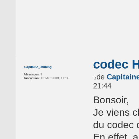
codec H
Capitaine_stubing
Messages:
7
de
Capitain
Inscription:
13 Mar 2009, 11:11
21:44
Bonsoir,
Je viens c
du codec 
En effet, a