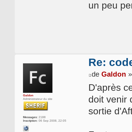
un peu pe
Re: cod
de
Galdon
»
D'après ce
Galdon
doit venir
Administrateur du site
sortie d'Af
Messages:
2188
Inscription:
06 Sep 2008, 22:05