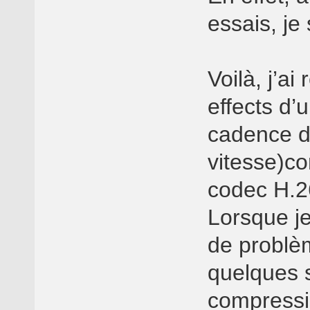
essais, je
Voilà, j’ai
effects d’
cadence d
vitesse)co
codec H.2
Lorsque je 
de problèm
quelques 
compressio