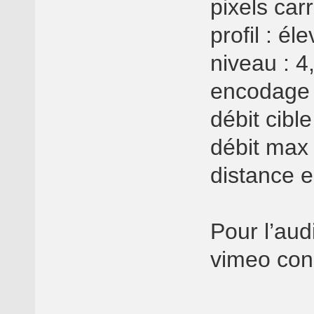
pixels car
profil : él
niveau : 4
encodage d
débit cible
débit max 
distance e
Pour l’aud
vimeo cons