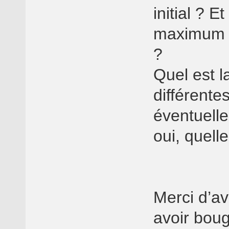
initial ? E
maximum ut
?
Quel est l
différente
éventuelle
oui, quell
Merci d’av
avoir boug