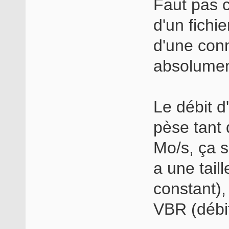
Faut pas c
d'un fichie
d'une conn
absolument
Le débit d
pèse tant 
Mo/s, ça s
a une tail
constant),
VBR (débit