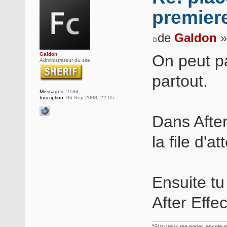
premier
de
Galdon
»
Galdon
On peut pa
Administrateur du site
partout.
Messages:
2188
Inscription:
06 Sep 2008, 22:05
Dans After
la file d'a
Ensuite tu
After Effe
"Si tu veux me parler, envoie-m