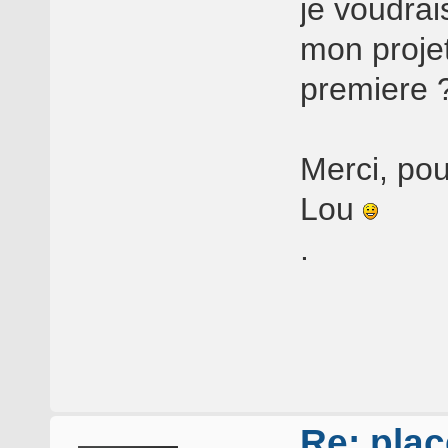
je voudrai
mon projet
premiere 
Merci, pou
Lou
.
Re: plac