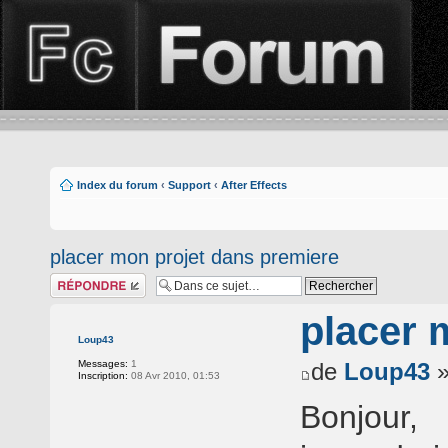
Index du forum
‹
Support
‹
After Effects
placer mon projet dans premiere
Répondre
placer 
Loup43
Messages:
1
de
Loup43
»
Inscription:
08 Avr 2010, 01:53
Bonjour,