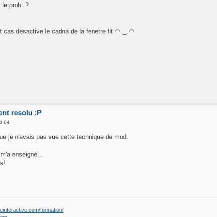
i le prob. ?
 cas desactive le cadna de la fenetre fit ◠ ‿ ◠
ent resolu :P
0:04
ue je n'avais pas vue cette technique de mod.
 m'a enseigné...
s!
einteractive.com/formation/