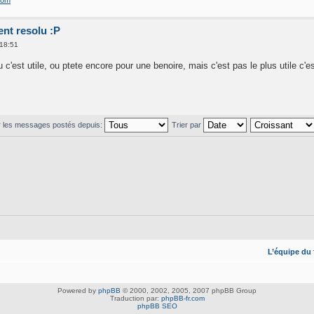
com
ent resolu :P
 18:51
c'est utile, ou ptete encore pour une benoire, mais c'est pas le plus utile c'e
r les messages postés depuis:
Trier par
L’équipe du
Powered by
phpBB
© 2000, 2002, 2005, 2007 phpBB Group
Traduction par:
phpBB-fr.com
phpBB SEO