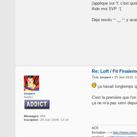
j'applique sur Y, c'est quo
Aide moi SVP :'(
Deja resolu ◠ ‿ ◠ y avait
Re: Loft / Fit Finalem
de
zexpert
» 25 Juin 2010, 1
ça faisait longtemps q
zexpert
C'est la première que l'on
Addict
ça ne m'a pas servi depui
Messages:
463
Inscription:
29 Juin 2009, 13:16
ACE
formation --->
http://www.veloc