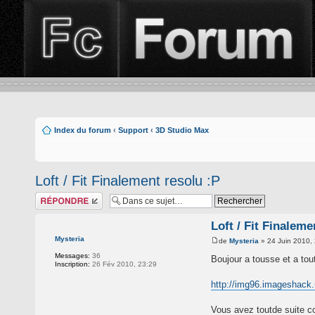
Index du forum
‹
Support
‹
3D Studio Max
Loft / Fit Finalement resolu :P
Répondre
Loft / Fit Finaleme
Mysteria
de
Mysteria
» 24 Juin 2010,
Messages:
36
Boujour a tousse et a to
Inscription:
26 Fév 2010, 23:29
http://img96.imageshack.
Vous avez toutde suite com