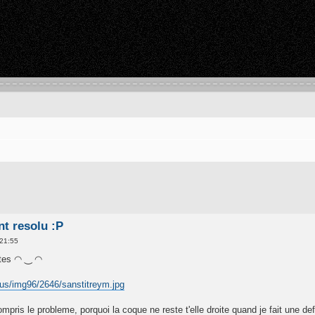
nt resolu :P
 21:55
utes ◠ ‿ ◠
us/img96/2646/sanstitreym.jpg
pris le probleme, porquoi la coque ne reste t'elle droite quand je fait une de