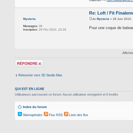
matériel--->
http://www.agmd.
Re: Loft / Fit Finalem
de
Mysteria
» 28 Juin 2010,
Mysteria
Messages:
36
Pour une coque de bateau 
Inscription:
26 Fév 2010, 23:29
Affiche
Répondre
Retourner vers 3D Studio Max
QUI EST EN LIGNE
Utilisateurs parcourant ce forum: Aucun utilisateur enregistré et 0 invités
Index du forum
SitemapIndex
Flux RSS
Liste des flux