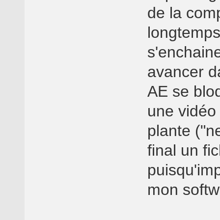
de la compi
longtemps 
s'enchaine
avancer d
AE se blo
une vidéo
plante ("
final un fi
puisqu'imp
mon softw