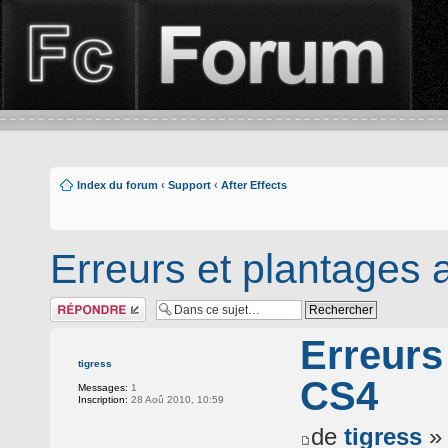
Index du forum
‹
Support
‹
After Effects
Erreurs et plantages a
Répondre
Erreurs 
tigress
CS4
Messages:
1
Inscription:
28 Aoû 2010, 10:59
de
tigress
» 