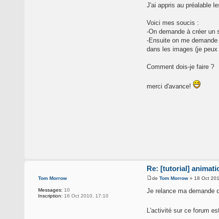
J'ai appris au préalable 
Voici mes soucis :
-On demande à créer un se
-Ensuite on me demande d
dans les images (je peux c
Comment dois-je faire ?
merci d'avance!
Re: [tutorial] animat
de
Tom Morrow
» 18 Oct 201
Tom Morrow
Je relance ma demande d'
Messages:
10
Inscription:
16 Oct 2010, 17:10
L'activité sur ce forum es