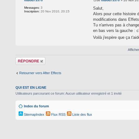
de
loulou73370
» 20 Nov 20
loulou73370
Salut,
Messages:
3
Inscription:
20 Nov 2010, 20:15
Alors pour cette histoire 
modifications dans Effets
Tu n'arrives pas à changer
en bas vers la gauche : c'
Voilà j'espère que ça t'ai
Affiche
Répondre
Retourner vers After Effects
QUI EST EN LIGNE
Utilisateurs parcourant ce forum: Aucun utilisateur enregistré et 1 invité
Index du forum
SitemapIndex
Flux RSS
Liste des flux