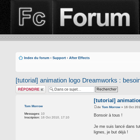
Index du forum
‹
Support
‹
After Effects
[tutorial] animation logo Dreamworks : besoin
Répondre
[tutorial] animati
Tom Morrow
de
Tom Morrow
» 16 Oct 201
Messages:
10
Bonsoir à tous !
Inscription:
16 Oct 2010, 17:10
Je me suis lancé dans tu
lignes, je but déjà !