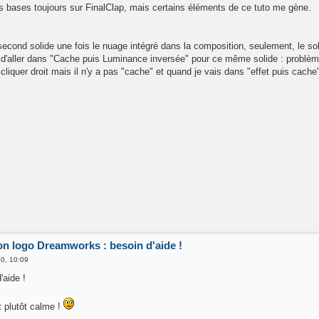
les bases toujours sur FinalClap, mais certains éléments de ce tuto me gène.
cond solide une fois le nuage intégré dans la composition, seulement, le soli
'aller dans "Cache puis Luminance inversée" pour ce même solide : problèm
liquer droit mais il n'y a pas "cache" et quand je vais dans "effet puis cache"
ion logo Dreamworks : besoin d'aide !
0, 10:09
aide !
t plutôt calme !