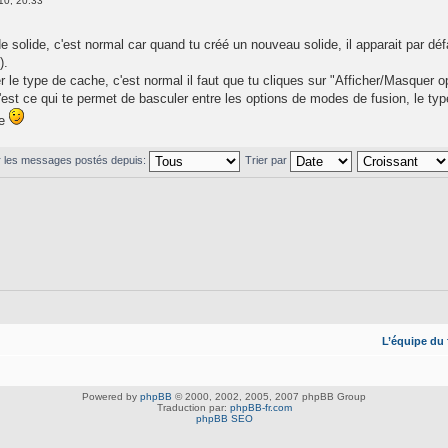
10, 20:33
de solide, c'est normal car quand tu créé un nouveau solide, il apparait par dé
).
 le type de cache, c'est normal il faut que tu cliques sur "Afficher/Masquer op
est ce qui te permet de basculer entre les options de modes de fusion, le type 
de
r les messages postés depuis:
Trier par
L’équipe du
Powered by
phpBB
© 2000, 2002, 2005, 2007 phpBB Group
Traduction par:
phpBB-fr.com
phpBB SEO