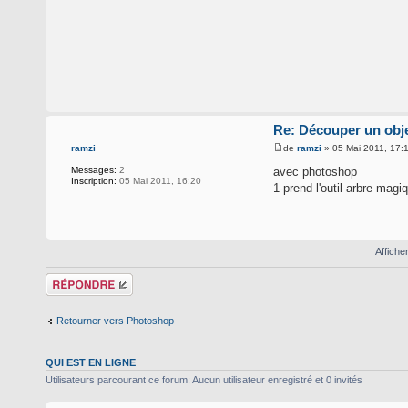
Re: Découper un obje
de
ramzi
» 05 Mai 2011, 17:
ramzi
avec photoshop
Messages:
2
Inscription:
05 Mai 2011, 16:20
1-prend l'outil arbre magi
Affiche
Répondre
Retourner vers Photoshop
QUI EST EN LIGNE
Utilisateurs parcourant ce forum: Aucun utilisateur enregistré et 0 invités