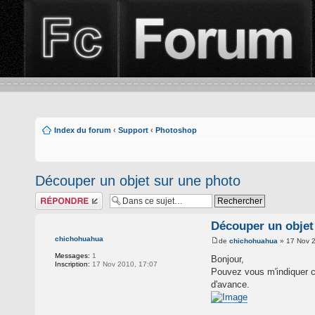
Index du forum
‹
Support
‹
Photoshop
Découper un objet sur une photo
Répondre
Découper un objet
chichohuahua
de
chichohuahua
» 17 Nov 2
Messages:
1
Bonjour,
Inscription:
17 Nov 2010, 17:07
Pouvez vous m'indiquer co
d'avance.