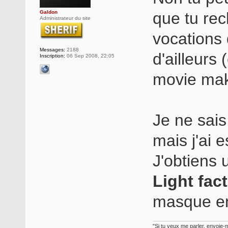
Galdon
que tu rec
Administrateur du site
vocations 
Messages:
2188
d'ailleurs
Inscription:
06 Sep 2008, 22:05
movie mak
Je ne sais
mais j'ai 
J'obtiens u
Light fac
masque en
"Si tu veux me parler, envoie-m