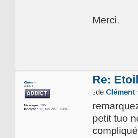
Merci.
Re: Etoi
Clément
Addict
de
Clément
remarquez 
Messages:
295
Inscription:
01 Mar 2009, 03:03
petit tuo 
compliqué,