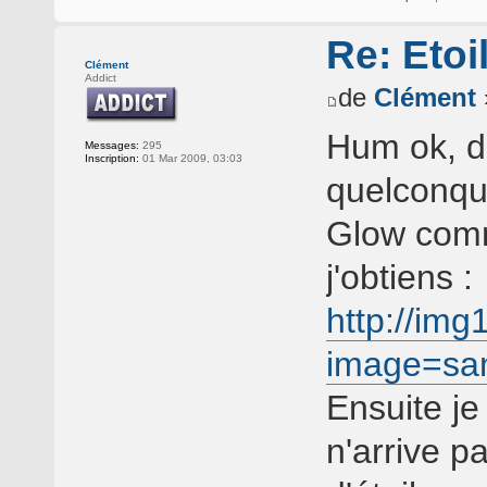
Re: Etoi
Clément
Addict
de
Clément
Hum ok, do
Messages:
295
Inscription:
01 Mar 2009, 03:03
quelconque
Glow comm
j'obtiens :
http://im
image=sa
Ensuite je
n'arrive 