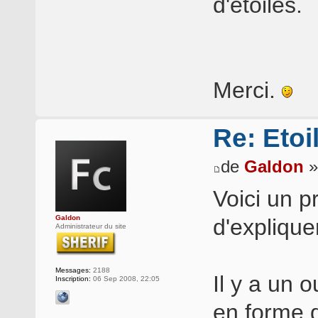
d'étoiles.
Merci.
Re: Etoi
de
Galdon
»
Voici un pr
Galdon
d'explique
Administrateur du site
Messages:
2188
Il y a un 
Inscription:
06 Sep 2008, 22:05
en forme d