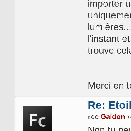
importer u
uniquement
lumières..
l'instant e
trouve cel
Merci en 
Re: Etoi
de
Galdon
»
Non tu peu