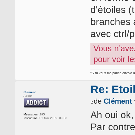
d'étoiles 
branches a
avec ctrl
Vous n’ave
pour voir l
"Si tu veux me parler, envoie-m
Re: Etoi
Clément
Addict
de
Clément
Ah oui ok
Messages:
295
Inscription:
01 Mar 2009, 03:03
Par contre