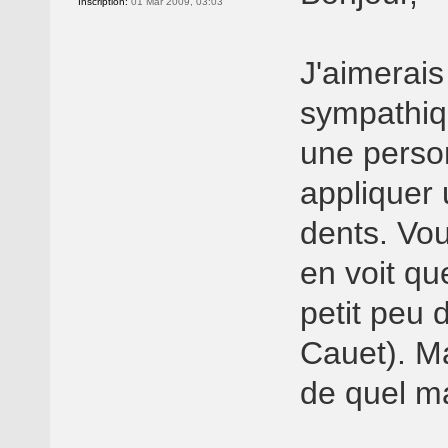
Inscription:
01 Mar 2009, 03:03
J'aimerais 
sympathiqu
une person
appliquer 
dents. Vou
en voit qu
petit peu 
Cauet). Ma
de quel m