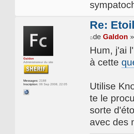
sympatoc
Re: Etoi
de
Galdon
»
Hum, j'ai 
Galdon
à cette
qu
Administrateur du site
Messages:
2188
Utilise Kno
Inscription:
06 Sep 2008, 22:05
te le proc
sorte d'ét
avec des 