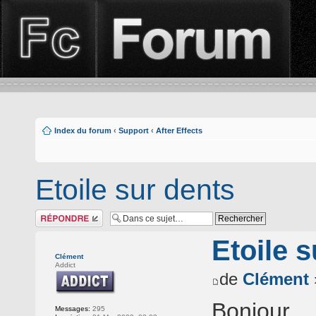
Index du forum
‹
Support
‹
After Effects
Etoile sur dents
Répondre
Etoile 
Clément
Addict
de
Clément
Bonjour,
Messages:
295