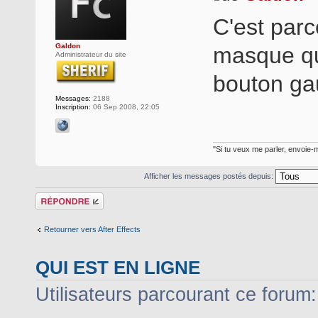
C'est parc
Galdon
masque qu
Administrateur du site
bouton gau
Messages:
2188
Inscription:
06 Sep 2008, 22:05
"Si tu veux me parler, envoie-m
Afficher les messages postés depuis:
Répondre
Retourner vers After Effects
QUI EST EN LIGNE
Utilisateurs parcourant ce forum: 