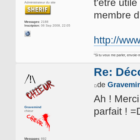
t'être util
Administrateur du site
membre d'i
Messages:
2188
Inscription:
06 Sep 2008, 22:05
http://www
"Si tu veux me parler, envoie-m
Re: Déc
de
Gravemi
Ah ! Merci
Gravemind
parfait ! =
chieur
Messages:
692