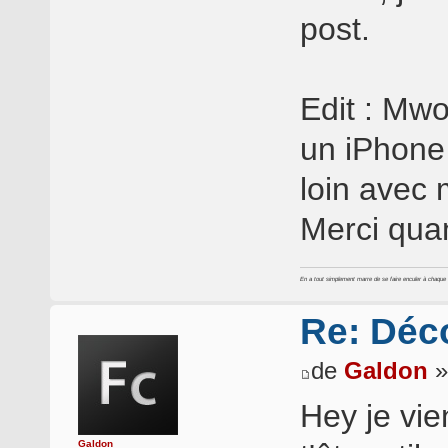
post.
Edit : Mwo
un iPhone 
loin avec 
Merci qua
En a tout simplement marre de se faire enculer à chaque foi
Re: Déc
de
Galdon
»
Hey je vie
Galdon