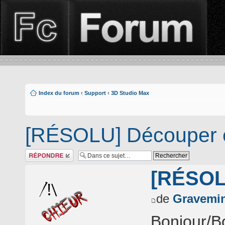
Index du forum
‹
Support
‹
3D Studio Max
[RÉSOLU] Découper e
Répondre
[RÉSOLU
de
Gravemi
Bonjour/Bo