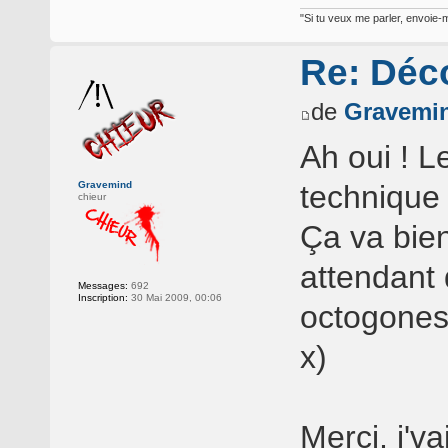
"Si tu veux me parler, envoie-m
Re: Déc
de
Gravemi
Ah oui ! L
Gravemind
technique 
chieur
Ça va bie
attendant 
Messages:
692
Inscription:
30 Mai 2009, 00:06
octogones 
x)
Merci, j'v