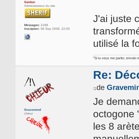
Galdon
Administrateur du site
J'ai juste 
Messages:
2188
transformé
Inscription:
06 Sep 2008, 22:05
utilisé la
"Si tu veux me parler, envoie-m
Re: Déc
de
Gravemi
Je demande
Gravemind
octogone "
chieur
les 8 arèt
manuellem