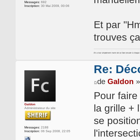
Messages:
692
Inscription:
30 Mai 2009, 00:06
Et par "Hm
trouves ça
En a tout simplement marre de se faire enculer à chaque foi
Re: Déc
de
Galdon
»
Pour faire 
Galdon
la grille 
Administrateur du site
se positi
Messages:
2188
l'intersect
Inscription:
06 Sep 2008, 22:05