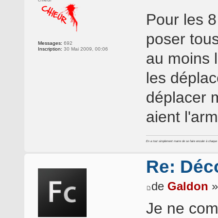
Pour les 
poser tou
Messages:
692
Inscription:
30 Mai 2009, 00:06
au moins l
les déplac
déplacer m
aient l'ar
En a tout simplement marre de se faire enculer à chaque foi
Re: Déc
de
Galdon
»
Je ne com