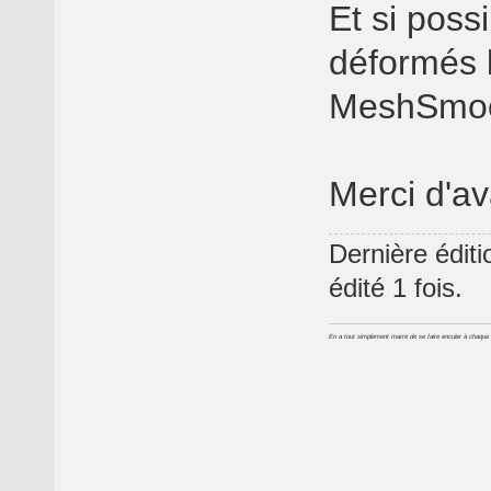
Et si poss
déformés l
MeshSmoo
Merci d'a
Dernière édit
édité 1 fois.
En a tout simplement marre de se faire enculer à chaque foi