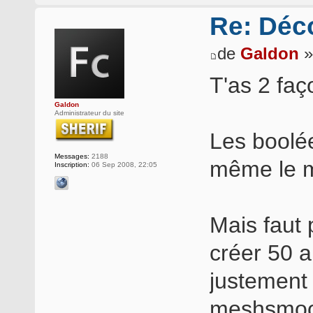
Re: Déc
de
Galdon
»
T'as 2 faç
Galdon
Administrateur du site
Les boolée
Messages:
2188
même le m
Inscription:
06 Sep 2008, 22:05
Mais faut 
créer 50 a
justement
meshsmoot