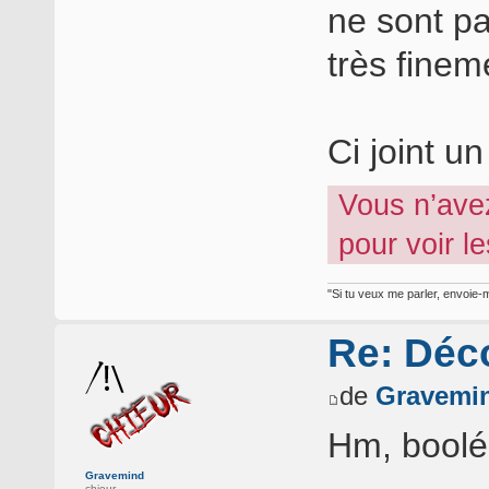
ne sont pa
très finem
Ci joint u
Vous n’ave
pour voir l
"Si tu veux me parler, envoie-m
Re: Déc
de
Gravemi
Hm, boolé
Gravemind
chieur