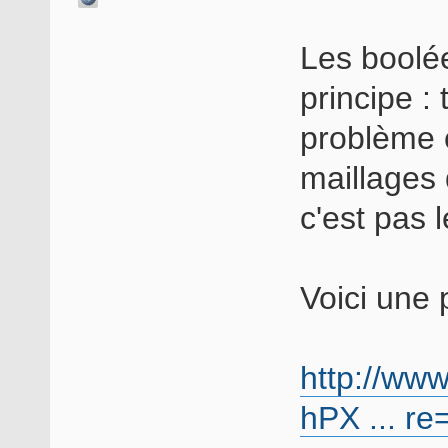
Les boolée
principe :
problème c
maillages
c'est pas l
Voici une p
http://ww
hPX ... re