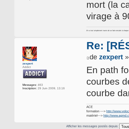
mort (la c
virage à 9
En a tout simplement marre de se faire enculer à chaque foi
Re: [RÉ
de
zexpert
»
zexpert
En path fo
Addict
courbes de
Messages:
463
Inscription:
29 Juin 2009, 13:16
courbe dan
ACE
formation --->
http://www.veloc
matériel--->
http://www.agmd.
Afficher les messages postés depuis: