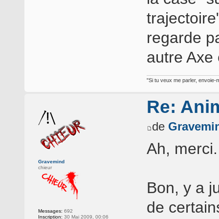
trajectoire
regarde pa
autre Axe
"Si tu veux me parler, envoie-m
Re: Ani
de
Gravemi
Ah, merci.
Gravemind
chieur
Bon, y a j
de certain
Messages:
692
Inscription:
30 Mai 2009, 00:06