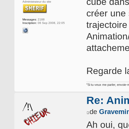
cube dans
Administrateur du site
créer une 
Messages:
2188
trajectoir
Inscription:
06 Sep 2008, 22:05
Animation
attacheme
Regarde 
"Si tu veux me parler, envoie-m
Re: Ani
de
Gravemi
Ah oui, qu