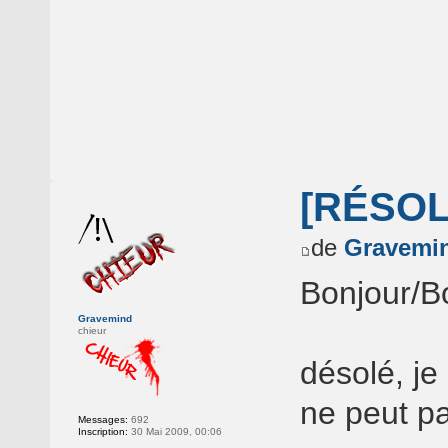
[RÉSOL
de
Gravemi
Bonjour/Bo
Gravemind
chieur
désolé, j
ne peut p
Messages:
692
Inscription:
30 Mai 2009, 00:06