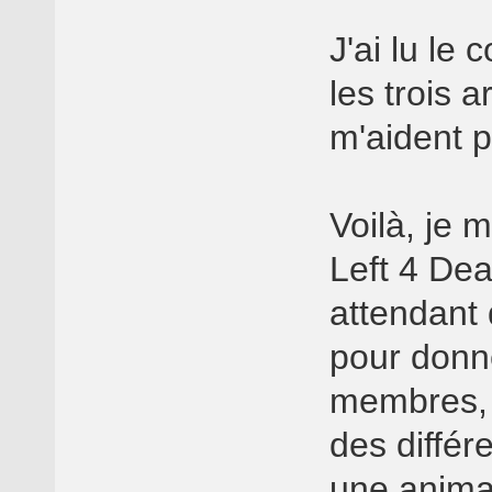
J'ai lu l
les trois 
m'aident 
Voilà, je 
Left 4 Dea
attendant 
pour donn
membres, d
des différ
une anima