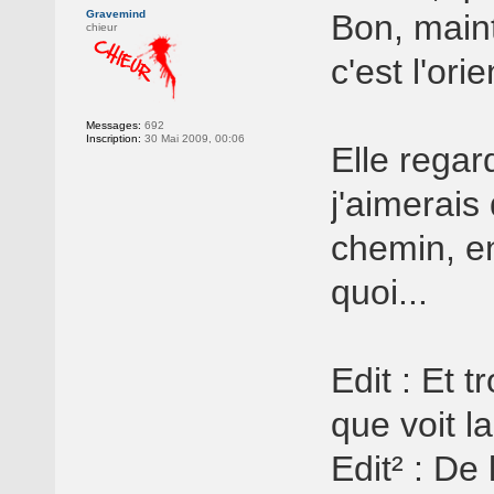
Gravemind
Bon, main
chieur
c'est l'ori
Messages:
692
Inscription:
30 Mai 2009, 00:06
Elle regar
j'aimerais
chemin, en
quoi...
Edit : Et 
que voit l
Edit² : De 