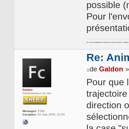
possible 
Pour l'env
présentat
En a tout simplement marre de se faire enculer à chaque foi
Re: Ani
de
Galdon
»
Pour que l
Galdon
trajectoir
Administrateur du site
direction o
Messages:
2188
sélection
Inscription:
06 Sep 2008, 22:05
la case "s