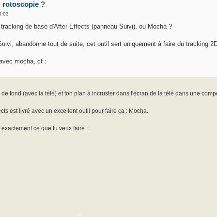
+ rotoscopie ?
0:03
 tracking de base d'After Effects (panneau Suivi), ou Mocha ?
Suivi, abandonne tout de suite, cet outil sert uniquement à faire du tracking 
r avec mocha, cf :
an de fond (avec la télé) et ton plan à incruster dans l'écran de la télé dans une compo
cts est livré avec un excellent outil pour faire ça : Mocha.
t exactement ce que tu veux faire :