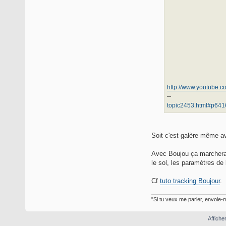
http://www.youtube
--
topic2453.html#p641
Soit c'est galère même av
Avec Boujou ça marchera s
le sol, les paramètres de 
Cf
tuto tracking Boujour
.
"Si tu veux me parler, envoie-m
Affiche