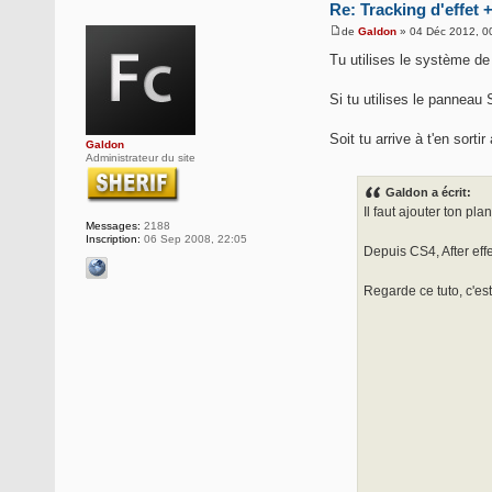
Re: Tracking d'effet 
de
Galdon
» 04 Déc 2012, 0
Tu utilises le système de
Si tu utilises le panneau 
Soit tu arrive à t'en sorti
Galdon
Administrateur du site
Galdon a écrit:
Il faut ajouter ton pl
Messages:
2188
Inscription:
06 Sep 2008, 22:05
Depuis CS4, After effe
Regarde ce tuto, c'es