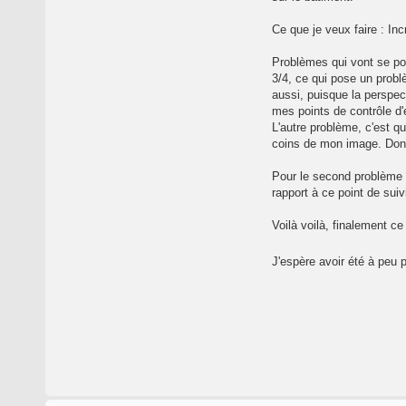
Ce que je veux faire : In
Problèmes qui vont se pos
3/4, ce qui pose un prob
aussi, puisque la perspec
mes points de contrôle d'
L'autre problème, c'est 
coins de mon image. Donc
Pour le second problème d
rapport à ce point de suiv
Voilà voilà, finalement c
J'espère avoir été à peu 