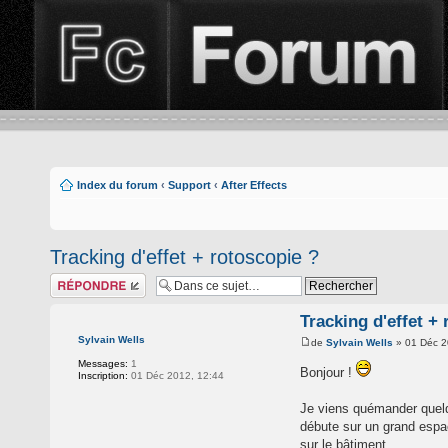
Index du forum
‹
Support
‹
After Effects
Tracking d'effet + rotoscopie ?
Répondre
Tracking d'effet +
Sylvain Wells
de
Sylvain Wells
» 01 Déc 2
Messages:
1
Bonjour !
Inscription:
01 Déc 2012, 12:44
Je viens quémander quelque
débute sur un grand espac
sur le bâtiment.