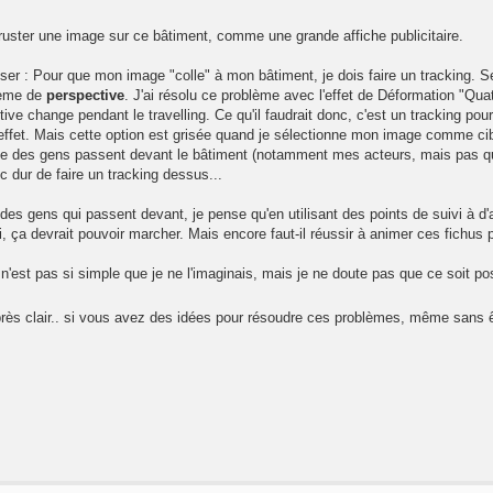
cruster une image sur ce bâtiment, comme une grande affiche publicitaire.
er : Pour que mon image "colle" à mon bâtiment, je dois faire un tracking. Se
lème de
perspective
. J'ai résolu ce problème avec l'effet de Déformation "Qua
tive change pendant le travelling. Ce qu'il faudrait donc, c'est un tracking 
effet. Mais cette option est grisée quand je sélectionne mon image comme cib
que des gens passent devant le bâtiment (notamment mes acteurs, mais pas q
 dur de faire un tracking dessus...
es gens qui passent devant, je pense qu'en utilisant des points de suivi à d'a
i, ça devrait pouvoir marcher. Mais encore faut-il réussir à animer ces fichus 
e n'est pas si simple que je ne l'imaginais, mais je ne doute pas que ce soit
près clair.. si vous avez des idées pour résoudre ces problèmes, même sans 