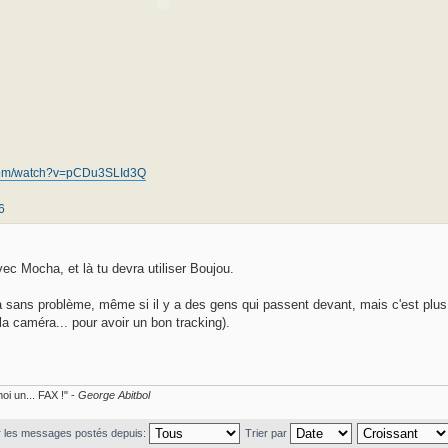
.com/watch?v=pCDu3SLId3Q
6
ec Mocha, et là tu devra utiliser Boujou.
ans problème, même si il y a des gens qui passent devant, mais c'est plus co
la caméra... pour avoir un bon tracking).
oi un... FAX !" -
George Abitbol
r les messages postés depuis:
Trier par