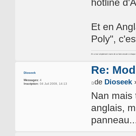
hotline d'
Et en Angl
Poly", c'est
En a tout simplement marre de se faire enculer à chaque foi
Re: Mod
Dioseek
de
Dioseek
»
Messages:
4
Inscription:
04 Juil 2009, 14:13
Nan mais 
anglais, 
panneau..