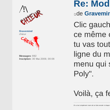
Re: Mod
de
Gravemi
Clic gauche
Gravemind
ce même o
chieur
tu vas tou
ligne du m
Messages:
692
Inscription:
30 Mai 2009, 00:06
menu qui s
Poly".
Voilà, ça 
En a tout simplement marre de se faire enculer à chaque foi