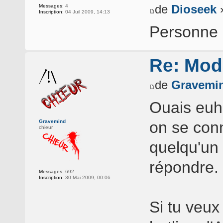
de
Dioseek
»
Messages:
4
Inscription:
04 Juil 2009, 14:13
Personne 
Re: Mod
de
Gravemi
Ouais euh 
Gravemind
on se con
chieur
quelqu'un 
répondre.
Messages:
692
Inscription:
30 Mai 2009, 00:06
Si tu veux