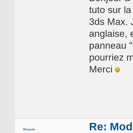
tuto sur l
3ds Max. J
anglaise, 
panneau "é
pourriez m'
Merci
Re: Mod
Dioseek