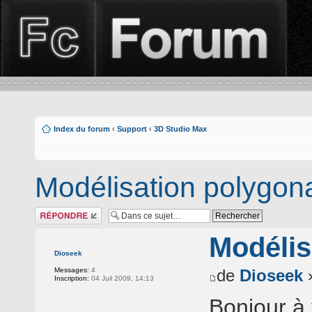
Index du forum
‹
Support
‹
3D Studio Max
Modélisation polygon
Répondre
Modélis
Dioseek
Messages:
4
de
Dioseek
»
Inscription:
04 Juil 2009, 14:13
Bonjour à 