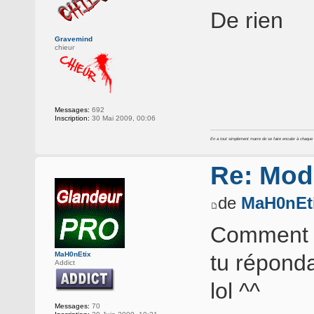
De rien
Gravemind
chieur
Messages:
692
Inscription:
30 Mai 2009, 00:06
En a tout simplement marre de se faire enculer à chaque foi
Re: Mod
de
MaH0nEt
Comment sa
MaH0nEtix
tu répondai
Addict
lol ^^
Messages:
70