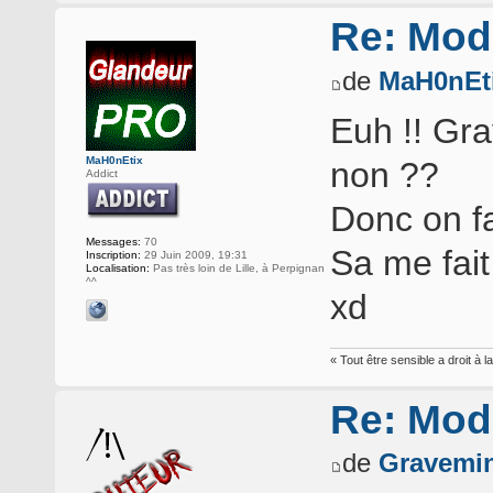
Re: Mod
de
MaH0nEt
Euh !! Gra
MaH0nEtix
non ??
Addict
Donc on fa
Messages:
70
Sa me fai
Inscription:
29 Juin 2009, 19:31
Localisation:
Pas très loin de Lille, à Perpignan
^^
xd
« Tout être sensible a droit à 
Re: Mod
de
Gravemi