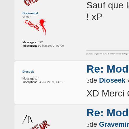
Sauf que là
Gravemind
! xP
chieur
Messages:
692
Inscription:
30 Mai 2009, 00:06
En a tout simplement marre de se faire enculer à chaque foi
Re: Mod
Dioseek
de
Dioseek
»
Messages:
4
Inscription:
04 Juil 2009, 14:13
XD Merci
Re: Mod
de
Gravemi