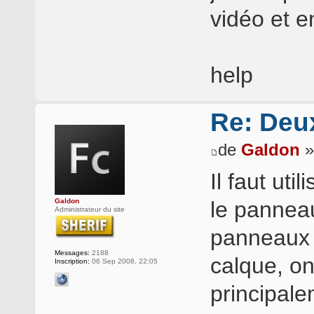
vidéo et 
help
Re: Deux
de
Galdon
»
Il faut ut
Galdon
le pannea
Administrateur du site
panneaux s
Messages:
2188
calque, on
Inscription:
06 Sep 2008, 22:05
principale