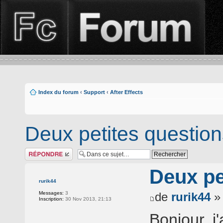
Index du forum
‹
Support
‹
After Effects
Deux petites questio
Répondre
Deux pe
rurik44
Messages:
3
de
rurik44
» 
Inscription:
30 Nov 2013, 21:13
Bonjour, j