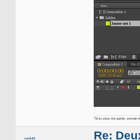
"Si tu veux me parler, envoie-m
Re: Deux
rurik44