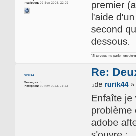
premier (
Inscription:
06 Sep 2008, 22:05
l'aide d'u
second qui 
dessous.
"Si tu veux me parler, envoie-m
Re: Deux
rurik44
de
rurik44
» 
Messages:
3
Inscription:
30 Nov 2013, 21:13
Enfaîte je
problème c
adobe after
s'ouvre :