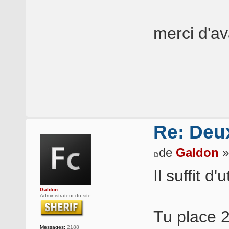
merci d'a
Re: Deux
de
Galdon
»
Il suffit d'
Galdon
Administrateur du site
Tu place 2
Messages:
2188