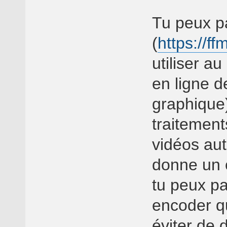
Tu peux pa
(
https://ff
utiliser a
en ligne 
graphique)
traitement
vidéos aut
donne un c
tu peux pa
encoder qu
éviter de 