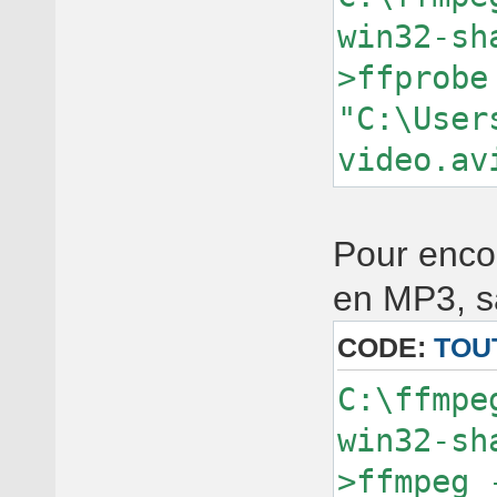
win32-sh
>ffprobe
"C:\User
video.av
Pour encod
en MP3, sa
CODE:
TOU
C:\ffmpe
win32-sh
>ffmpeg 