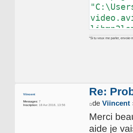
"C:\User
video.av
libmp3la
"C:\User
"Si tu veux me parler, envoie-m
audio ré
Re: Pro
Viincent
de
Viincent
Messages:
7
Inscription:
18 Avr 2016, 13:56
Merci bea
aide je va