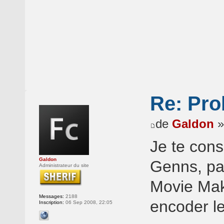
Re: Pro
de
Galdon
»
Je te cons
Galdon
Genns, par
Administrateur du site
Movie Make
Messages:
2188
encoder l
Inscription:
06 Sep 2008, 22:05