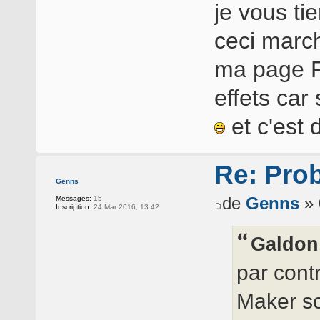
je vous ti
ceci march
ma page F
effets car
et c'est
Re: Pro
Genns
de
Genns
» 
Messages:
15
Inscription:
24 Mar 2016, 13:42
Galdon 
par cont
Maker soi