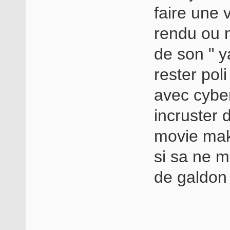
faire une 
rendu ou 
de son " ya
rester poli
avec cyber
incruster
movie make
si sa ne 
de galdo