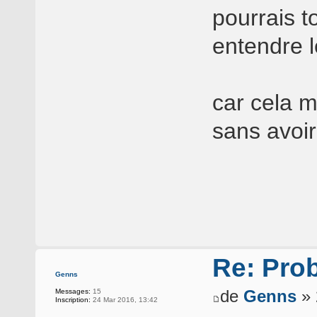
pourrais t
entendre l
car cela m
sans avoir
Re: Pro
Genns
de
Genns
» 
Messages:
15
Inscription:
24 Mar 2016, 13:42