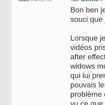
Inscription:
24 Mar 2016, 13:42
Bon ben j
souci que 
Lorsque je
vidéos pr
after effe
widows mo
qui lui pr
pouvais le
problème 
vu ce que j