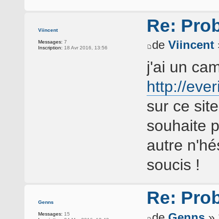
Re: Pro
Viincent
de
Viincent
Messages:
7
Inscription:
18 Avr 2016, 13:56
j'ai un ca
http://eve
sur ce sit
souhaite p
autre n'hé
soucis !
Re: Pro
Genns
de
Genns
» 
Messages:
15