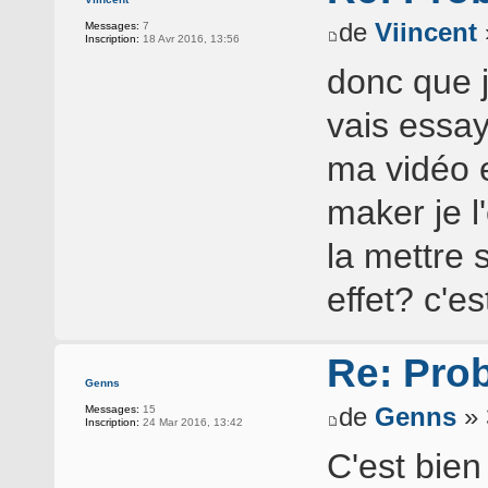
de
Viincent
Messages:
7
Inscription:
18 Avr 2016, 13:56
donc que 
vais essayé
ma vidéo 
maker je l'
la mettre 
effet? c'e
Re: Pro
Genns
de
Genns
» 
Messages:
15
Inscription:
24 Mar 2016, 13:42
C'est bie