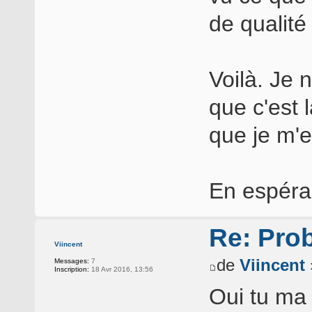
de qualité
Voilà. Je 
que c'est 
que je m'e
En espéran
Re: Pro
Viincent
de
Viincent
Messages:
7
Inscription:
18 Avr 2016, 13:56
Oui tu ma