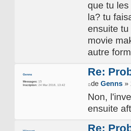
que tu les
la? tu fai
ensuite tu 
movie make
autre for
Re: Pro
Genns
de
Genns
» 
Messages:
15
Inscription:
24 Mar 2016, 13:42
Non, l'inv
ensuite aft
Re: Pro
Viincent