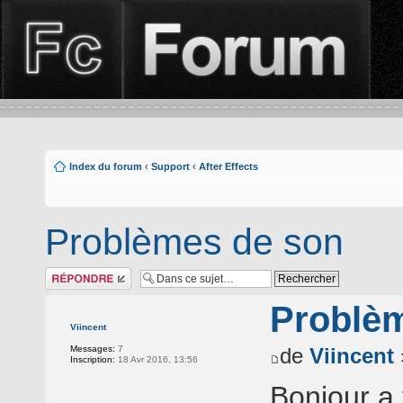
Index du forum
‹
Support
‹
After Effects
Problèmes de son
Répondre
Problè
Viincent
Messages:
7
de
Viincent
Inscription:
18 Avr 2016, 13:56
Bonjour a 