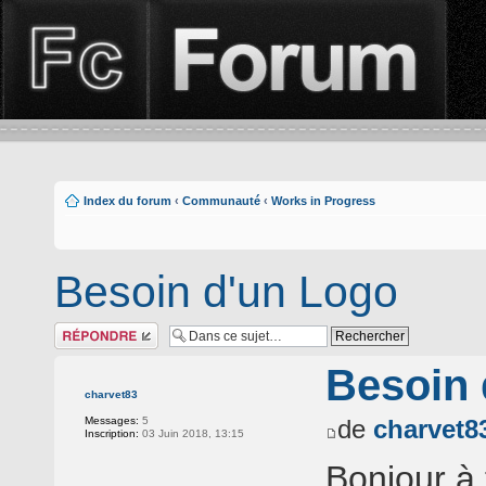
Index du forum
‹
Communauté
‹
Works in Progress
Besoin d'un Logo
Répondre
Besoin 
charvet83
Messages:
5
de
charvet8
Inscription:
03 Juin 2018, 13:15
Bonjour à 