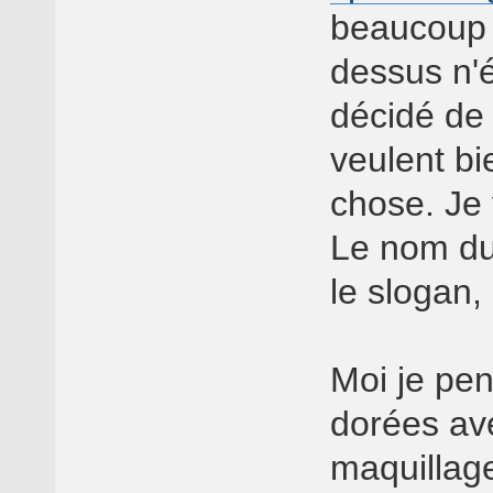
beaucoup e
dessus n'ét
décidé de 
veulent b
chose. Je
Le nom du
le slogan,
Moi je pen
dorées av
maquillag