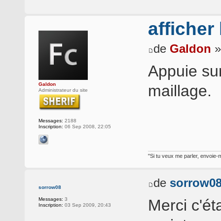
afficher
de
Galdon
»
Appuie sur
Galdon
maillage.
Administrateur du site
Messages:
2188
Inscription:
06 Sep 2008, 22:05
"Si tu veux me parler, envoie-m
de
sorrow0
sorrow08
Merci c'ét
Messages:
3
Inscription:
03 Sep 2009, 20:43