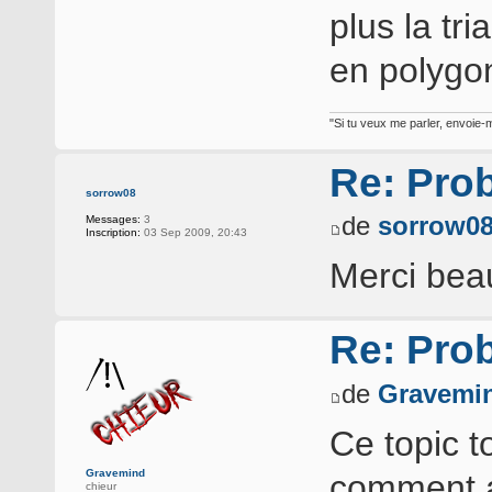
plus la tri
en polygone
"Si tu veux me parler, envoie-m
Re: Pro
sorrow08
de
sorrow0
Messages:
3
Inscription:
03 Sep 2009, 20:43
Merci bea
Re: Pro
de
Gravemi
Ce topic t
Gravemind
comment av
chieur