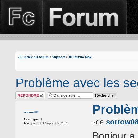
Index du forum
‹
Support
‹
3D Studio Max
Problème avec les s
Répondre
Problèm
sorrow08
Messages:
3
de
sorrow0
Inscription:
03 Sep 2009, 20:43
Bonjour à 