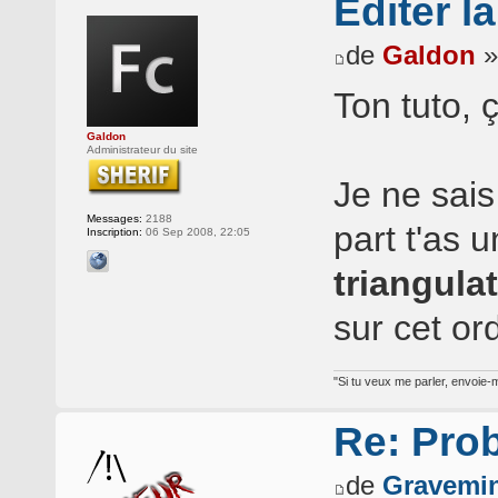
Éditer l
de
Galdon
»
Ton tuto, 
Galdon
Administrateur du site
Je ne sais
Messages:
2188
part t'as 
Inscription:
06 Sep 2008, 22:05
triangula
sur cet or
"Si tu veux me parler, envoie-m
Re: Pro
de
Gravemi