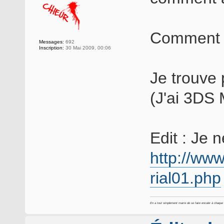
Comment q
Messages:
692
Inscription:
30 Mai 2009, 00:06
Je trouve 
(J'ai 3DS 
Edit : Je n
http://www
rial01.php
En a tout simplement marre de se faire enculer à chaque foi