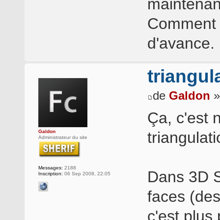
maintenant
Comment j
d'avance.
triangu
de
Galdon
»
Ça, c'est 
Galdon
triangulati
Administrateur du site
Messages:
2188
Dans 3D S
Inscription:
06 Sep 2008, 22:05
faces (de
c'est plus