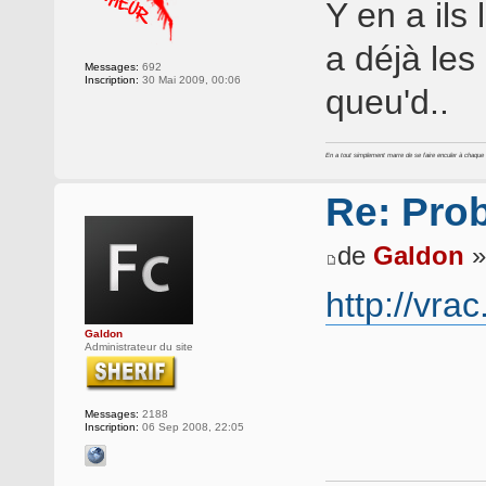
Y en a ils 
a déjà les 
Messages:
692
Inscription:
30 Mai 2009, 00:06
queu'd..
En a tout simplement marre de se faire enculer à chaque foi
Re: Pro
de
Galdon
»
http://vra
Galdon
Administrateur du site
Messages:
2188
Inscription:
06 Sep 2008, 22:05