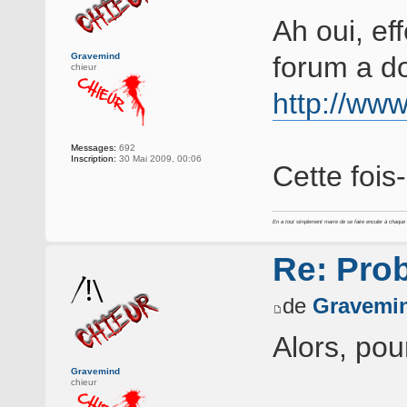
Ah oui, ef
Gravemind
forum a dou
chieur
http://www
Messages:
692
Inscription:
30 Mai 2009, 00:06
Cette fois
En a tout simplement marre de se faire enculer à chaque foi
Re: Pro
de
Gravemi
Alors, pour
Gravemind
chieur