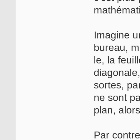
mathémati
Imagine un
bureau, ma
le, la feui
diagonale,
sortes, pa
ne sont p
plan, alors
Par contre