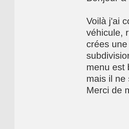
Voilà j'ai
véhicule, 
crées une 
subdivisio
menu est b
mais il ne
Merci de m