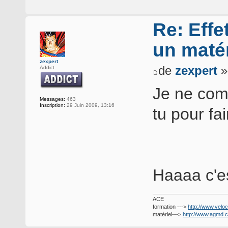
Re: Effe
un matér
zexpert
de
zexpert
»
Addict
Je ne comp
Messages:
463
Inscription:
29 Juin 2009, 13:16
tu pour fa
Haaaa c'es
ACE
formation --->
http://www.veloc
matériel--->
http://www.agmd.