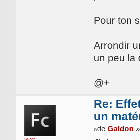
Pour ton s
Arrondir u
un peu la
@+
Re: Effe
un matér
de
Galdon
»
Galdon