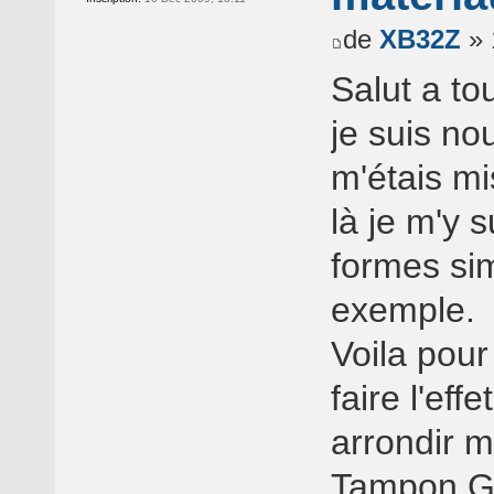
de
XB32Z
» 
Salut a to
je suis nou
m'étais mi
là je m'y 
formes sim
exemple.
Voila pour
faire l'eff
arrondir m
Tampon G, 