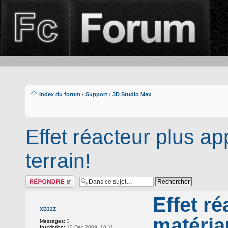
Index du forum
‹
Support
‹
3D Studio Max
Effet réacteur plus a
terrain!
Répondre
Effet r
XB32Z
matéria
Messages:
3
Inscription:
10 Déc 2009, 18:11