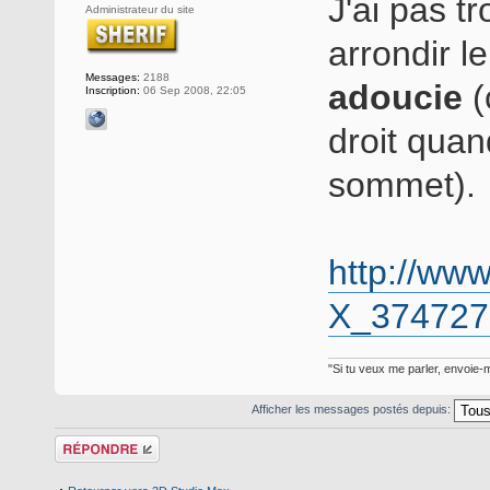
J'ai pas tr
Administrateur du site
arrondir le
Messages:
2188
adoucie
(
Inscription:
06 Sep 2008, 22:05
droit quan
sommet).
http://www
X_374727
"Si tu veux me parler, envoie-m
Afficher les messages postés depuis:
Répondre