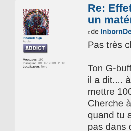
Re: Effe
un matér
de
InbornDe
InbornDesign
Pas très cl
Addict
Messages:
192
Inscription:
09 Déc 2009, 11:18
Ton G-buf
Localisation:
Terre
il a dit...
mettre 100
Cherche à
quand tu 
pas dans 