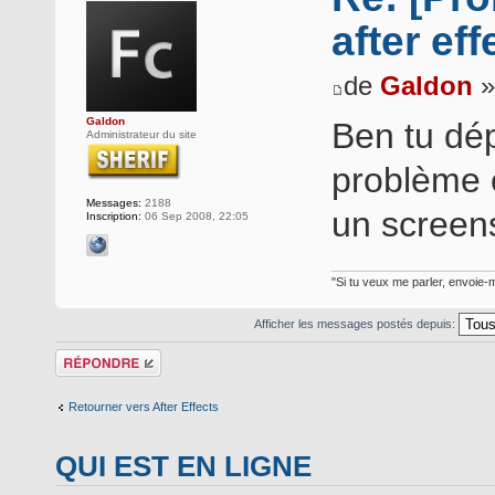
after eff
de
Galdon
»
Galdon
Ben tu dép
Administrateur du site
problème e
Messages:
2188
un screens
Inscription:
06 Sep 2008, 22:05
"Si tu veux me parler, envoie-m
Afficher les messages postés depuis:
Répondre
Retourner vers After Effects
QUI EST EN LIGNE