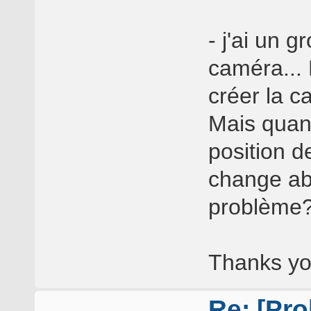
- j'ai un 
caméra... 
créer la c
Mais quan
position d
change abs
problème
Thanks yo
Re: [Pro