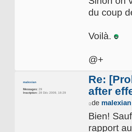
Sinon on v
du coup d
Voilà.
@+
Re: [Pro
malexian
after eff
Messages:
29
Inscription:
28 Déc 2009, 16:29
de
malexian
Bien! Sauf
rapport a