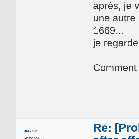
après, je v
une autre 
1669...
je regarde
Comment j
Re: [Pro
malexian
Messages:
29