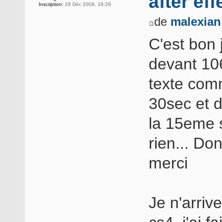
after eff
Inscription:
28 Déc 2009, 16:29
de
malexian
C'est bon j
devant 106
texte com
30sec et 
la 15eme 
rien... Do
merci
Je n'arrive