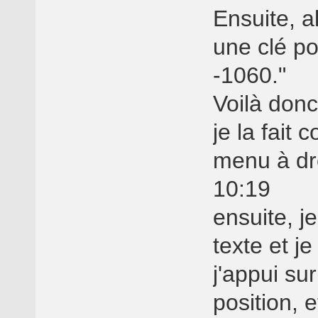
Ensuite, a
une clé po
-1060."
Voilà donc
je la fait
menu à dro
10:19
ensuite, j
texte et j
j'appui su
position, 