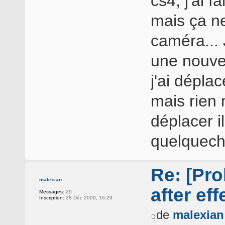
cs4, j'ai f
mais ça ne
caméra... J
une nouve
j'ai dépla
mais rien 
déplacer il
quelquech
Re: [Pro
malexian
after eff
Messages:
29
Inscription:
28 Déc 2009, 16:29
de
malexian