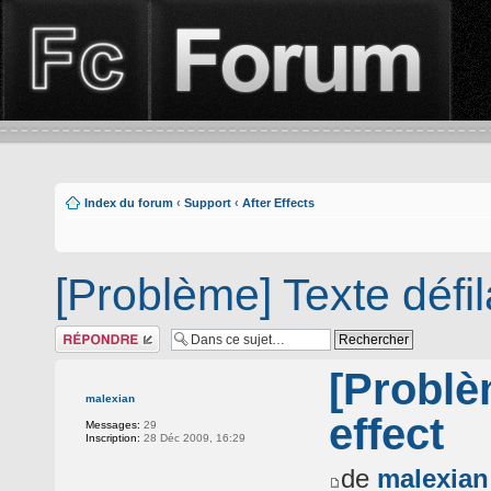
Index du forum
‹
Support
‹
After Effects
[Problème] Texte défila
Répondre
[Problèm
malexian
effect
Messages:
29
Inscription:
28 Déc 2009, 16:29
de
malexian