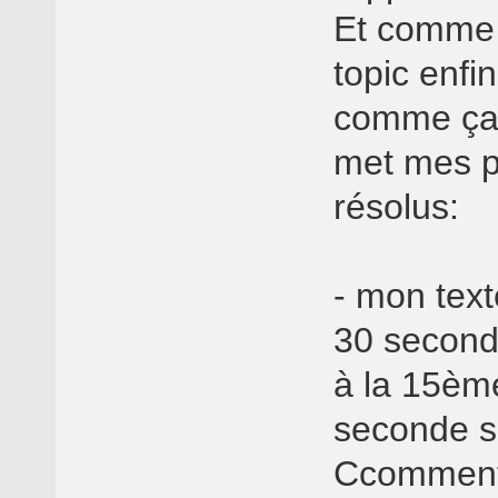
Et comme 
topic enfi
comme ça m
met mes p
résolus:
- mon tex
30 second
à la 15èm
seconde s
Ccomment