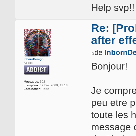
Help svp!!
Re: [Pro
after eff
de
InbornDe
InbornDesign
Bonjour!
Addict
Messages:
192
Inscription:
09 Déc 2009, 11:18
Je compre
Localisation:
Terre
peu etre p
toute les
message ou