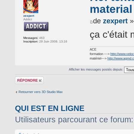
materia
zexpert
de
zexpert
»
Addict
ça c'étai
Messages:
463
Inscription:
29 Juin 2009, 13:16
ACE
formation --->
http://www.veloc
matériel--->
http://www.agmd.
Afficher les messages postés depuis:
Répondre
Retourner vers 3D Studio Max
QUI EST EN LIGNE
Utilisateurs parcourant ce forum: 