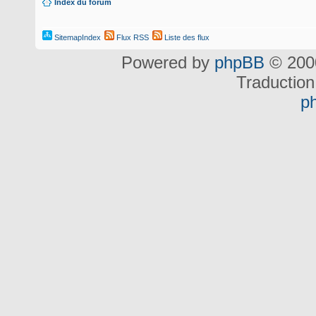
Index du forum
SitemapIndex
Flux RSS
Liste des flux
Powered by
phpBB
© 2000
Traduction
p