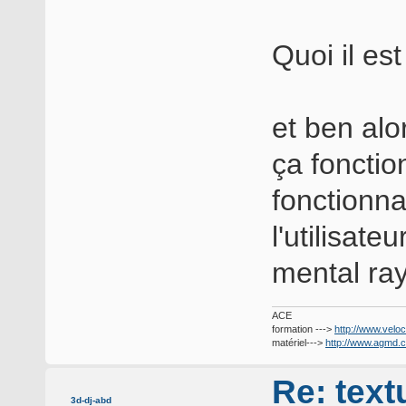
Quoi il es
et ben alo
ça fonctio
fonctionna
l'utilisat
mental ray
ACE
formation --->
http://www.veloc
matériel--->
http://www.agmd.
Re: text
3d-dj-abd