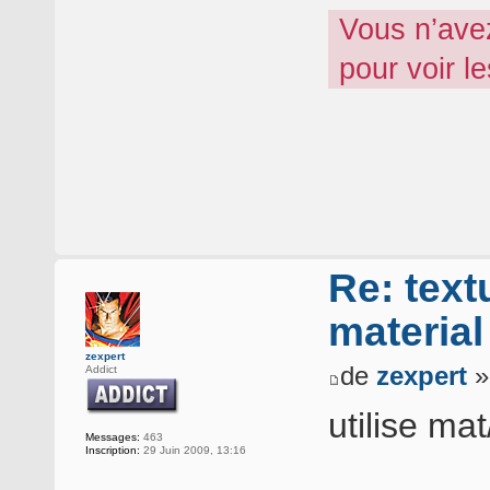
Vous n’ave
pour voir l
Re: text
materia
zexpert
de
zexpert
»
Addict
utilise ma
Messages:
463
Inscription:
29 Juin 2009, 13:16