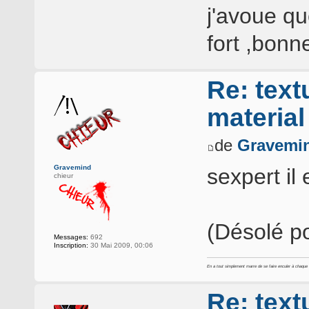
j'avoue qu
fort ,bonn
Re: text
materia
de
Gravemi
Gravemind
sexpert il
chieur
(Désolé po
Messages:
692
Inscription:
30 Mai 2009, 00:06
En a tout simplement marre de se faire enculer à chaque foi
Re: text