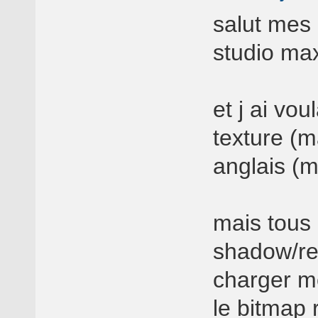
salut mes a
studio max
et j ai vo
texture (
anglais (m
mais tous 
shadow/ref
charger m
le bitmap