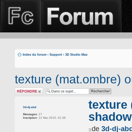
Index du forum
‹
Support
‹
3D Studio Max
texture (mat.ombre) 
Répondre
texture
3d-dj-abd
shadow
Messages:
17
Inscription:
12 Mar 2010, 01:38
de
3d-dj-ab