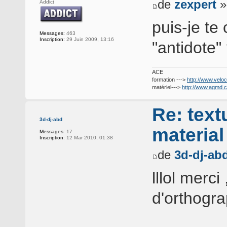
de
zexpert
»
Addict
puis-je te 
Messages:
463
Inscription:
29 Juin 2009, 13:16
"antidote"
ACE
formation --->
http://www.veloc
matériel--->
http://www.agmd.
Re: text
3d-dj-abd
materia
Messages:
17
Inscription:
12 Mar 2010, 01:38
de
3d-dj-ab
lllol merci
d'orthogra