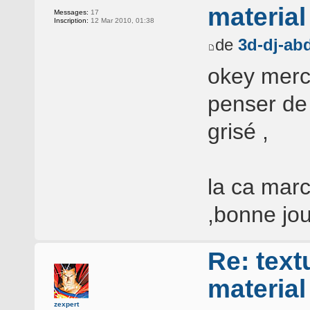
materia
Messages:
17
Inscription:
12 Mar 2010, 01:38
de
3d-dj-ab
okey merc
penser de 
grisé ,
la ca marc
,bonne jo
Re: text
materia
zexpert