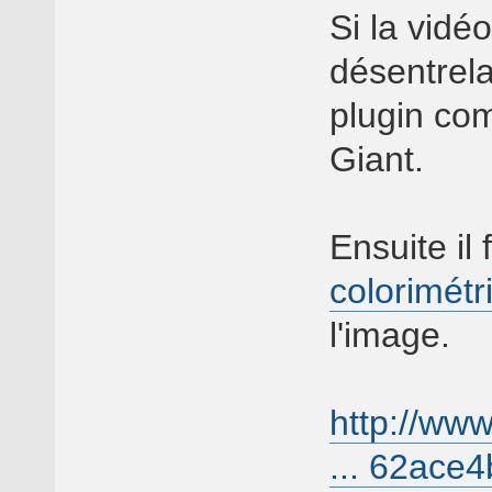
Si la vidéo
désentrela
plugin c
Giant.
Ensuite il 
colorimétr
l'image.
http://ww
... 62ace