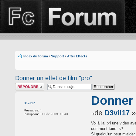
Index du forum
‹
Support
‹
After Effects
Donner un effet de film "pro"
Répondre
Donner 
D3vil17
Messages:
4
de
D3vil17
»
Inscription:
31 Déc 2009, 18:43
Voilà j'ai pri une video a
comment faire :s?
Si quelqu'un peut m'aider