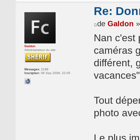
Re: Donn
de
Galdon
»
Nan c'est 
Galdon
caméras g
Administrateur du site
différent,
Messages:
2188
vacances"
Inscription:
06 Sep 2008, 22:05
Tout dépe
photo avec
Le plus im