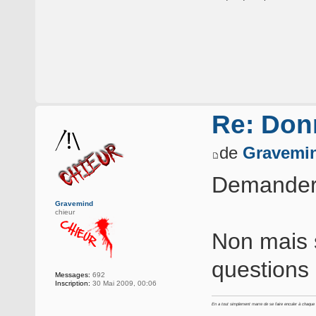
Re: Donn
de
Gravemi
Demander à
Gravemind
chieur
Non mais 
questions 
Messages:
692
Inscription:
30 Mai 2009, 00:06
En a tout simplement marre de se faire enculer à chaque foi