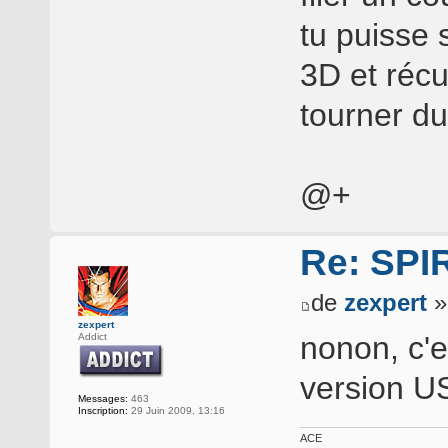
tu puisse 
3D et récu
tourner du
@+
Re: SP
de
zexpert
»
zexpert
nonon, c'e
Addict
version U
Messages:
463
Inscription:
29 Juin 2009, 13:16
ACE