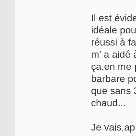
Il est évid
idéale pou
réussi à f
m' a aidé à
ça,en me p
barbare p
que sans 3
chaud...
Je vais,ap