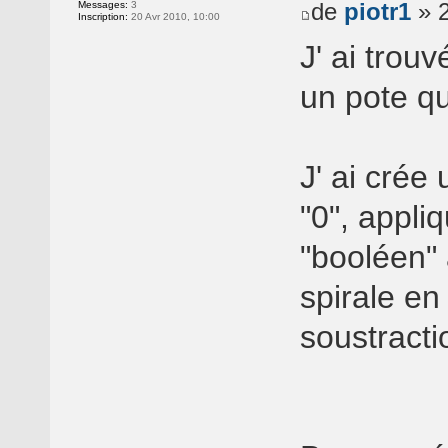
de
piotr1
» 2
Messages:
3
Inscription:
20 Avr 2010, 10:00
J' ai trou
un pote qui
J' ai crée 
"0", appli
"booléen"
spirale en
soustracti