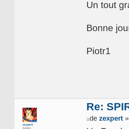
Un tout gr
Bonne jou
Piotr1
Re: SP
de
zexpert
»
zexpert
Addict