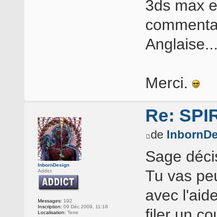
3ds max e
commentai
Anglaise..
Merci.
Re: SP
de
InbornDe
Sage déci
InbornDesign
Tu vas peu
Addict
avec l'aid
Messages:
192
Inscription:
09 Déc 2009, 11:18
filer un c
Localisation:
Terre