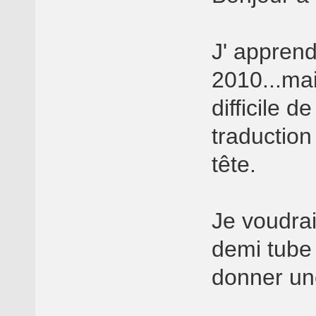
J' apprend
2010...mai
difficile d
traductio
tête.
Je voudrai
demi tube 
donner une