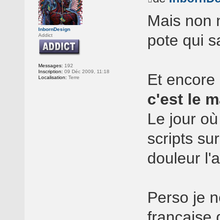
Mais non 
InbornDesign
pote qui sa
Addict
Messages:
192
Inscription:
09 Déc 2009, 11:18
Et encore 
Localisation:
Terre
c'est le m
Le jour où
scripts su
douleur l'
Perso je n
française 