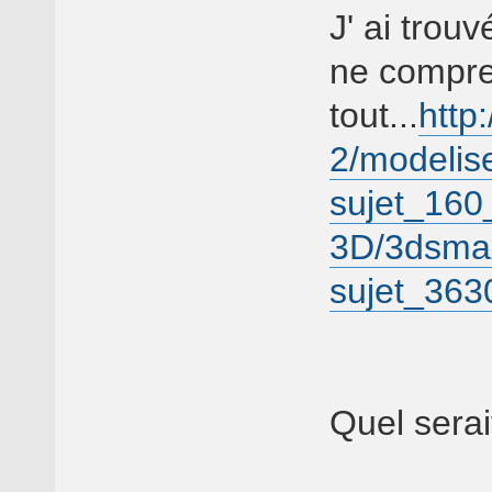
J' ai trou
ne compr
tout...
http
2/modelise
sujet_160
3D/3dsmax
sujet_363
Quel serai