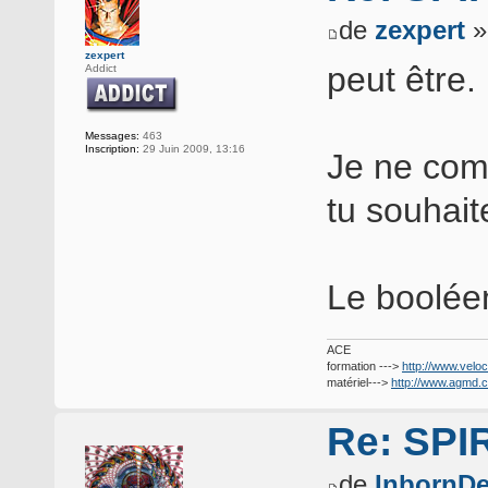
de
zexpert
»
zexpert
peut être.
Addict
Messages:
463
Inscription:
29 Juin 2009, 13:16
Je ne com
tu souhaite
Le booléen
ACE
formation --->
http://www.veloc
matériel--->
http://www.agmd.
Re: SP
de
InbornDe