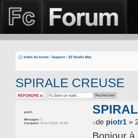
Index du forum
‹
Support
‹
3D Studio Max
SPIRALE CREUSE
Répondre
SPIRA
piotr1
Messages:
3
de
piotr1
» 2
Inscription:
20 Avr 2010, 10:00
Bonjour à 