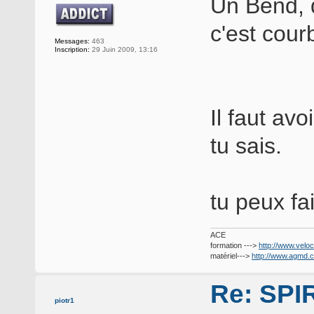
Un Bend, 
c'est courb
Messages:
463
Inscription:
29 Juin 2009, 13:16
Il faut av
tu sais.
tu peux fa
ACE
formation --->
http://www.veloc
matériel--->
http://www.agmd.
Re: SP
piotr1