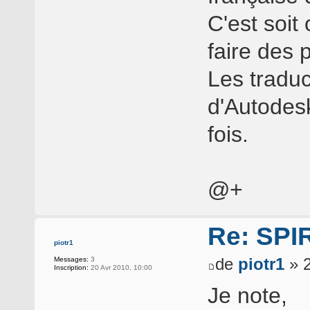
C'est soit
faire des p
Les traduc
d'Autodesk
fois.
@+
Re: SP
piotr1
de
piotr1
» 2
Messages:
3
Inscription:
20 Avr 2010, 10:00
Je note,