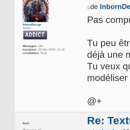
de
InbornDe
Pas compr
InbornDesign
Addict
Tu peu êtr
Messages:
192
Inscription:
09 Déc 2009, 11:18
déjà une m
Localisation:
Terre
Tu veux qu
modéliser
@+
Re: Text
4ur4