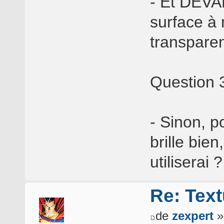
- Et DEVAN
surface à
transparen
Question 3
- Sinon, p
brille bie
utiliserai ?
Re: Text
de
zexpert
»