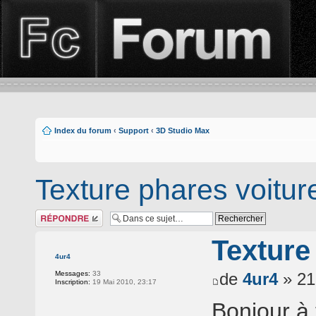
Index du forum
‹
Support
‹
3D Studio Max
Texture phares voitur
Répondre
Texture
4ur4
Messages:
33
de
4ur4
» 21
Inscription:
19 Mai 2010, 23:17
Bonjour à 