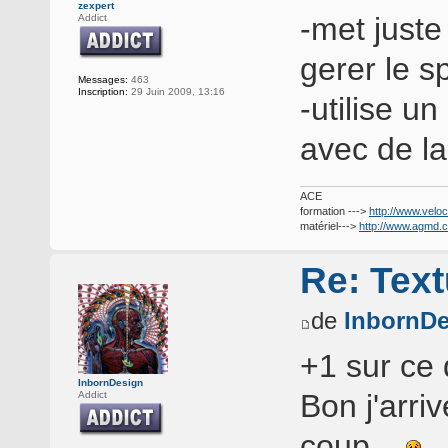
zexpert
-met just
Addict
gerer le s
Messages:
463
Inscription:
29 Juin 2009, 13:16
-utilise un
avec de la
ACE
formation --->
http://www.veloc
matériel--->
http://www.agmd.
Re: Text
de
InbornDe
+1 sur ce 
InbornDesign
Bon j'arri
Addict
coup...