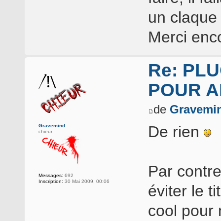
un claque 
Merci enc
Re: PLU
POUR A
de
Gravemi
Gravemind
De rien
chieur
Par contre
Messages:
692
Inscription:
30 Mai 2009, 00:06
éviter le t
cool pour 