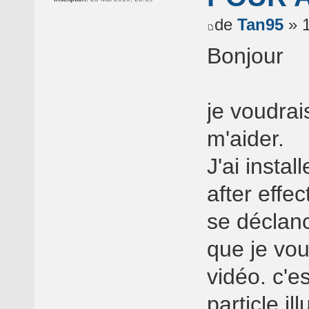
de
Tan95
» 1
Bonjour
je voudrai
m'aider.
J'ai instal
after effec
se déclanc
que je vou
vidéo. c'es
particle i