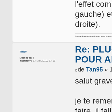
l'effet co
gauche) et
droite).
En a tout simplement marre de se faire enculer à chaque foi
Re: PLU
Tan95
POUR A
Messages:
3
Inscription:
23 Mai 2010, 23:19
de
Tan95
» 1
salut gra
je te remer
faire, il f