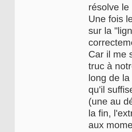
résolve le
Une fois l
sur la "li
correcteme
Car il me
truc à notr
long de la
qu'il suff
(une au dé
la fin, l'e
aux momen