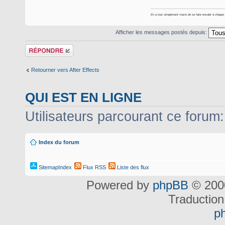
En a tout simplement marre de se faire enculer à chaque foi
Afficher les messages postés depuis:
Répondre
Retourner vers After Effects
QUI EST EN LIGNE
Utilisateurs parcourant ce forum: 
Index du forum
SitemapIndex
Flux RSS
Liste des flux
Powered by
phpBB
© 2000
Traduction
p