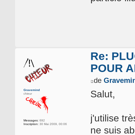
Re: PLU
POUR A
de
Gravemi
Gravemind
Salut,
chieur
j'utilise t
Messages:
692
Inscription:
30 Mai 2009, 00:06
ne suis a