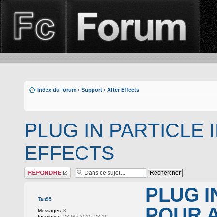
Index du forum
‹
Support
‹
After Effects
PLUG IN PARTICLE 
EFFECTS
Répondre
PLUG I
Tan95
POUR 
Messages:
3
Inscription:
23 Mai 2010, 23:19