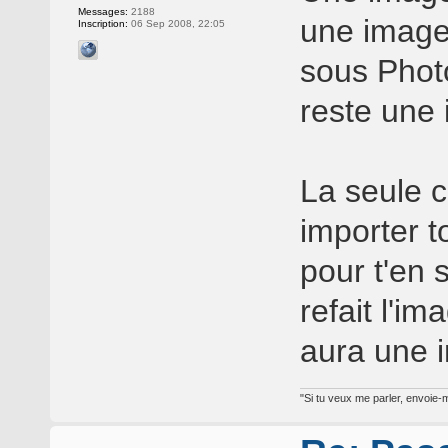
Messages:
2188
une image
Inscription:
06 Sep 2008, 22:05
sous Photo
reste une
La seule c
importer 
pour t'en 
refait l'im
aura une i
"Si tu veux me parler, envoie-m