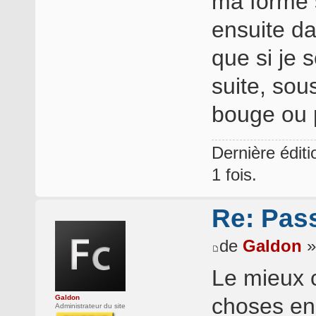
ma forme s
ensuite da
que si je 
suite, sou
bouge ou p
Dernière édit
1 fois.
Re: Pass
de
Galdon
»
Le mieux 
Galdon
choses en 
Administrateur du site