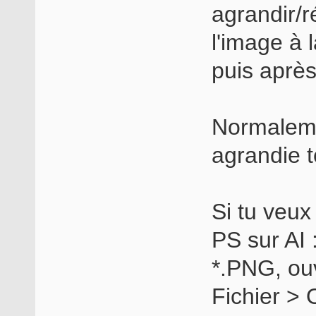
agrandir/r
l'image à l
puis après
Normalemen
agrandie t
Si tu veu
PS sur AI 
*.PNG, ou
Fichier > O