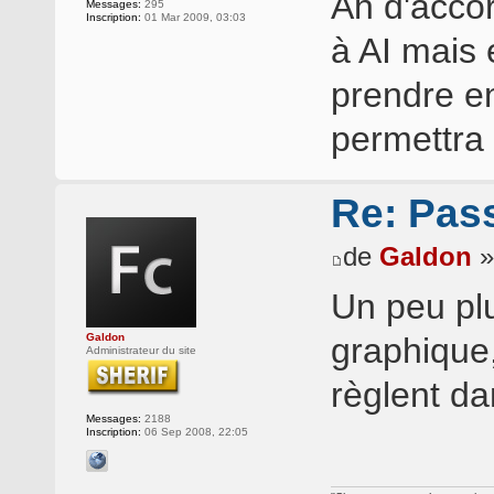
Ah d'accor
Messages:
295
Inscription:
01 Mar 2009, 03:03
à AI mais 
prendre e
permettra 
Re: Pass
de
Galdon
»
Un peu plu
Galdon
graphique,
Administrateur du site
règlent d
Messages:
2188
Inscription:
06 Sep 2008, 22:05