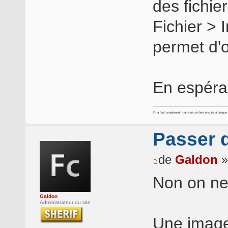
des fichie
Fichier > I
permet d'o
En espéran
En a tout simplement marre de se faire enculer à chaque foi
Passer d
de
Galdon
»
Non on ne
Galdon
Administrateur du site
Une image