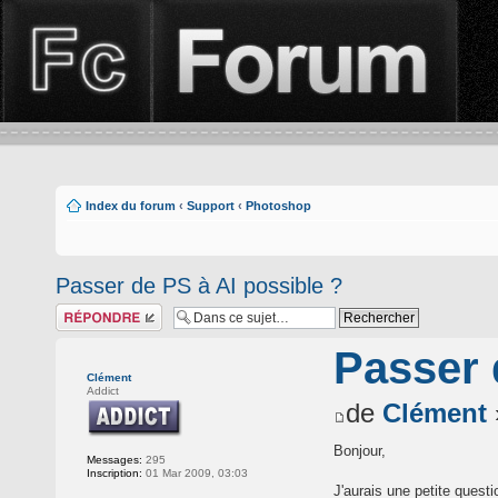
Index du forum
‹
Support
‹
Photoshop
Passer de PS à AI possible ?
Répondre
Passer 
Clément
Addict
de
Clément
Bonjour,
Messages:
295
Inscription:
01 Mar 2009, 03:03
J'aurais une petite quest