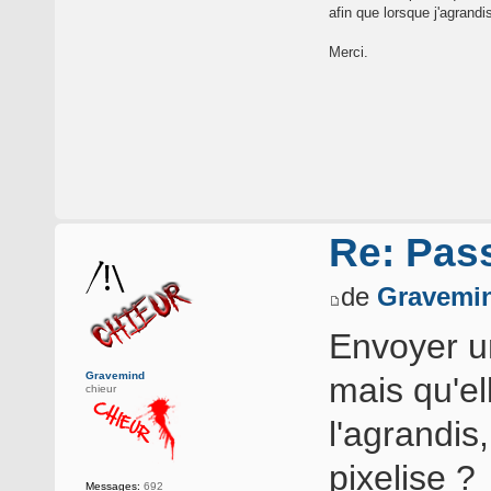
afin que lorsque j'agrandi
Merci.
Re: Pass
de
Gravemi
Envoyer u
Gravemind
mais qu'e
chieur
l'agrandis
pixelise ?
Messages:
692