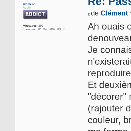
Re: Pass
Clément
Addict
de
Clément
Ah ouais o
Messages:
295
Inscription:
01 Mar 2009, 03:03
denouveau
Je connais
n'existerai
reproduire
Et deuxièm
"décorer"
(rajouter 
couleur, br