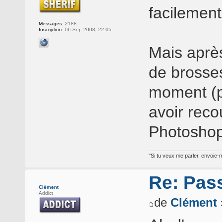
facilement
Messages:
2188
Inscription:
06 Sep 2008, 22:05
Mais après
de brosses
moment (po
avoir reco
Photoshop
"Si tu veux me parler, envoie-m
Re: Pass
Clément
Addict
de
Clément