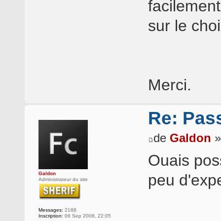
facilement
sur le choi
Merci.
Re: Pass
de
Galdon
»
Ouais pos
Galdon
peu d'expe
Administrateur du site
Messages:
2188
Inscription:
06 Sep 2008, 22:05