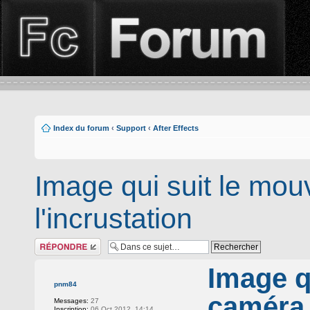
Index du forum
‹
Support
‹
After Effects
Image qui suit le mo
l'incrustation
Répondre
Image q
pnm84
caméra 
Messages:
27
Inscription:
06 Oct 2012, 14:14