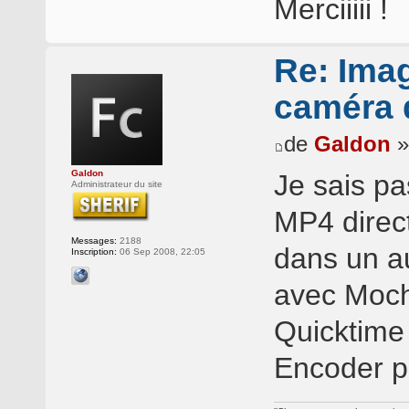
Merciiiii !
Re: Ima
caméra d
de
Galdon
»
Galdon
Je sais pa
Administrateur du site
MP4 direc
Messages:
2188
dans un au
Inscription:
06 Sep 2008, 22:05
avec Moch
Quicktime
Encoder p