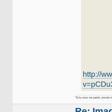
http://w
v=pCDu
"Si tu veux me parler, envoie-m
Re: Ima