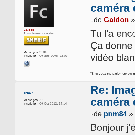
caméra d
de
Galdon
»
Galdon
Tu l'a enc
Administrateur du site
Ça donne q
Messages:
2188
vidéo bla
Inscription:
06 Sep 2008, 22:05
"Si tu veux me parler, envoie-m
Re: Ima
pnm84
caméra d
Messages:
27
Inscription:
06 Oct 2012, 14:14
de
pnm84
» 
Bonjour j'