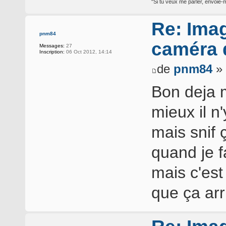
"Si tu veux me parler, envoie-m
Re: Ima
pnm84
caméra d
Messages:
27
Inscription:
06 Oct 2012, 14:14
de
pnm84
» 
Bon deja 
mieux il n
mais snif 
quand je f
mais c'est 
que ça ar