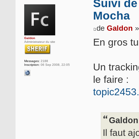
Suivi d
Mocha
de
Galdon
»
Galdon
En gros tu
Administrateur du site
Messages:
2188
Un trackin
Inscription:
06 Sep 2008, 22:05
le faire :
topic2453
Galdon 
Il faut a