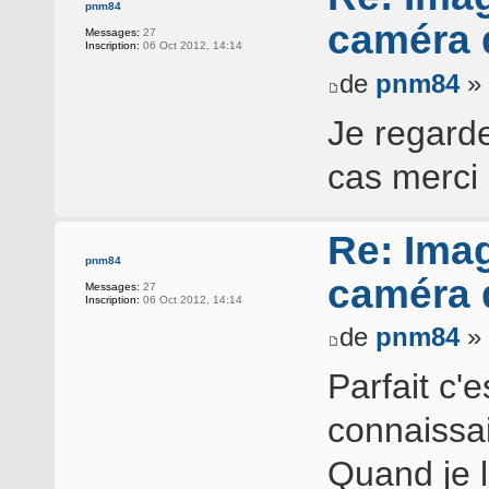
pnm84
caméra d
Messages:
27
Inscription:
06 Oct 2012, 14:14
de
pnm84
» 
Je regarde
cas merci 
Re: Ima
pnm84
caméra d
Messages:
27
Inscription:
06 Oct 2012, 14:14
de
pnm84
» 
Parfait c'
connaissai
Quand je l