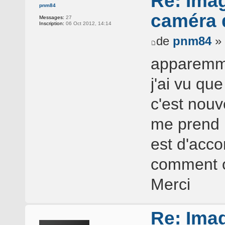
Re: Ima
pnm84
caméra d
Messages:
27
Inscription:
06 Oct 2012, 14:14
de
pnm84
» 
apparemmen
j'ai vu que
c'est nouv
me prend 
est d'acco
comment o
Merci
Re: Ima