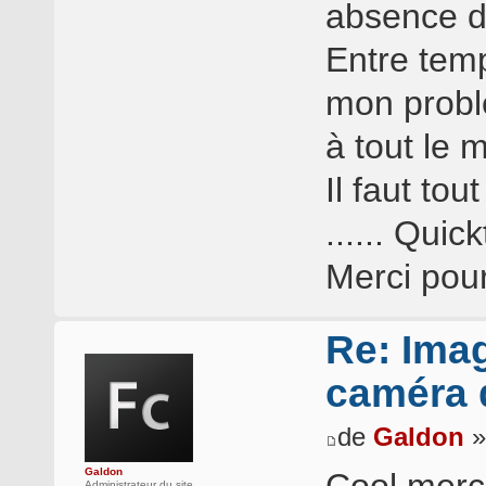
absence d
Entre temp
mon problè
à tout le 
Il faut to
...... Qui
Merci pour
Re: Ima
caméra d
de
Galdon
»
Galdon
Cool merci
Administrateur du site