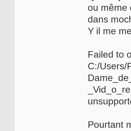
ou même q
dans mocha
Y il me me
Failed to o
C:/Users/
Dame_de_
_Vid_o_re
unsupport
Pourtant m