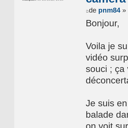
de
pnm84
» 
Bonjour,
Voila je su
vidéo surp
souci ; ça
déconcerta
Je suis en
balade da
on voit su