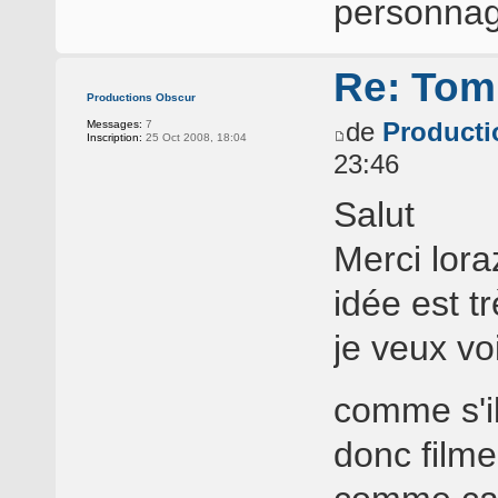
personnag
Re: Tomb
Productions Obscur
de
Producti
Messages:
7
Inscription:
25 Oct 2008, 18:04
23:46
Salut
Merci lor
idée est t
je veux vo
comme s'il
donc filme