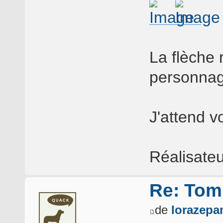
La flèche
personnag
J'attend 
Réalisate
Re: Tomb
de
lorazep