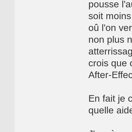
pousse l'a
soit moins
oû l'on ve
non plus n
atterrissa
crois que 
After-Effec
En fait je
quelle aid