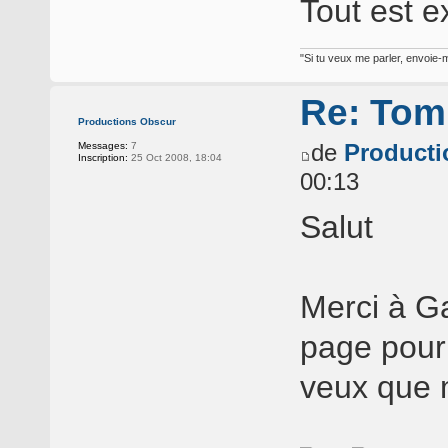
Tout est 
"Si tu veux me parler, envoie-m
Re: Tomb
Productions Obscur
de
Producti
Messages:
7
Inscription:
25 Oct 2008, 18:04
00:13
Salut
Merci à Ga
page pour
veux que 