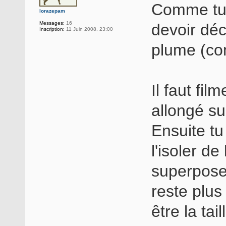
Comme tu 
lorazepam
Messages:
16
devoir déc
Inscription:
11 Juin 2008, 23:00
plume (c
Il faut fil
allongé su
Ensuite t
l'isoler de
superposes
reste plus
être la ta