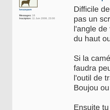
Difficile 
lorazepam
Messages:
16
pas un sc
Inscription:
11 Juin 2008, 23:00
l'angle de
du haut ou
Si la camé
faudra peu
l'outil de 
Boujou ou 
Ensuite tu