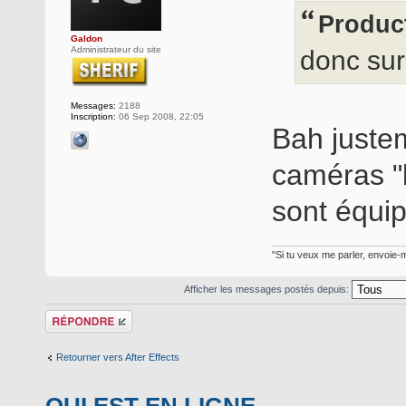
Product
Galdon
Administrateur du site
donc su
Messages:
2188
Inscription:
06 Sep 2008, 22:05
Bah justem
caméras "
sont équi
"Si tu veux me parler, envoie-m
Afficher les messages postés depuis:
Répondre
Retourner vers After Effects