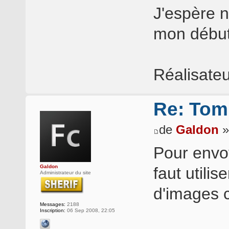
J'espère 
mon débu
Réalisate
Re: Tomb
de
Galdon
»
Pour envoy
Galdon
faut utili
Administrateur du site
d'images
Messages:
2188
Inscription:
06 Sep 2008, 22:05