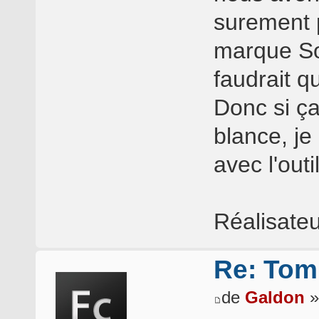
surement 
marque So
faudrait q
Donc si ça
blance, je 
avec l'outi
Réalisate
Re: Tomb
de
Galdon
»