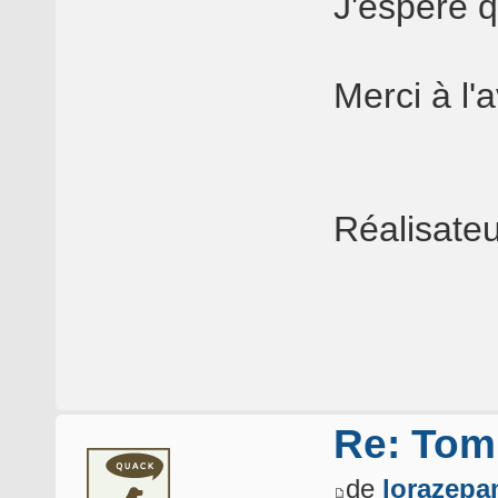
J'espère qu
Merci à l
Réalisate
Re: Tomb
de
lorazep