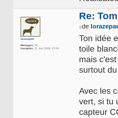
Re: Tomb
de
lorazep
Ton idée e
lorazepam
Messages:
16
toile blan
Inscription:
11 Juin 2008, 23:00
mais c'est
surtout d
Avec les c
vert, si t
capteur CC