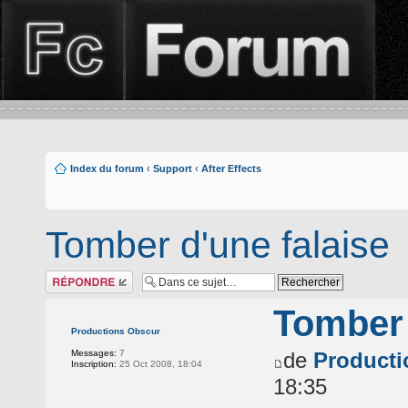
Index du forum
‹
Support
‹
After Effects
Tomber d'une falaise
Répondre
Tomber 
Productions Obscur
Messages:
7
de
Producti
Inscription:
25 Oct 2008, 18:04
18:35