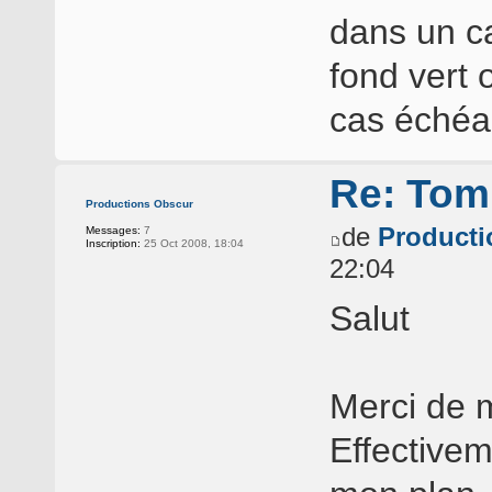
dans un c
fond vert 
cas échéa
Re: Tomb
Productions Obscur
de
Producti
Messages:
7
Inscription:
25 Oct 2008, 18:04
22:04
Salut
Merci de 
Effectivem