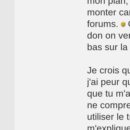
mon plan,
monter car
forums.
O
don on ver
bas sur la
Je crois qu
j'ai peur q
que tu m'a
ne compre
utiliser l
m'expliqu