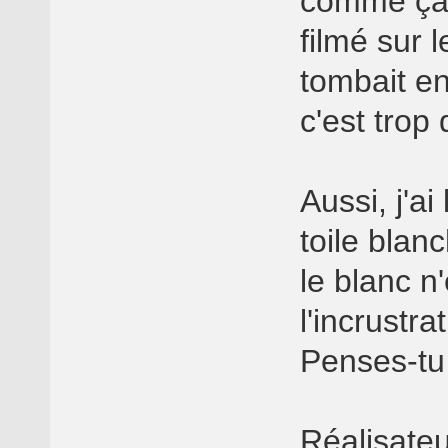
comme ça e
filmé sur 
tombait en
c'est trop 
Aussi, j'ai
toile blan
le blanc n
l'incrustra
Penses-tu
Réalisate