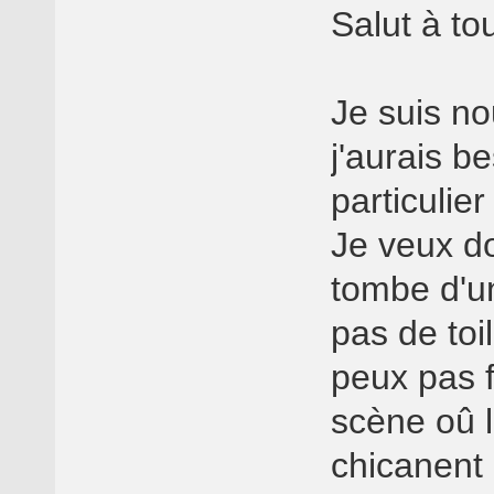
Salut à to
Je suis no
j'aurais b
particulie
Je veux d
tombe d'un
pas de toi
peux pas f
scène oû l
chicanent 