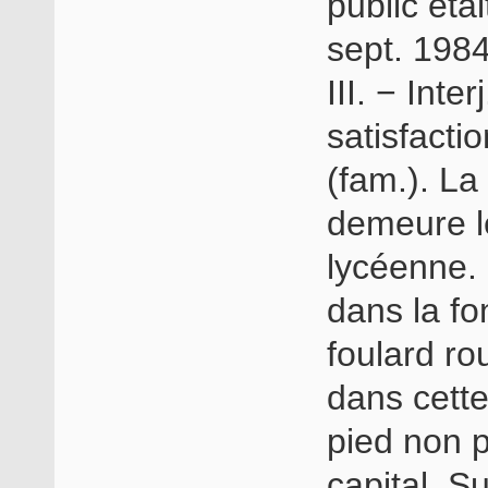
public éta
sept. 1984
III. − Inte
satisfacti
(fam.). L
demeure l
lycéenne. 
dans la fo
foulard ro
dans cette
pied non p
capital. S