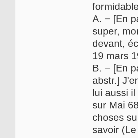
formidabl
A. − [En p
super, mon
devant, é
19 mars 19
B. − [En p
abstr.] J'e
lui aussi i
sur Mai 68
choses sup
savoir (Le