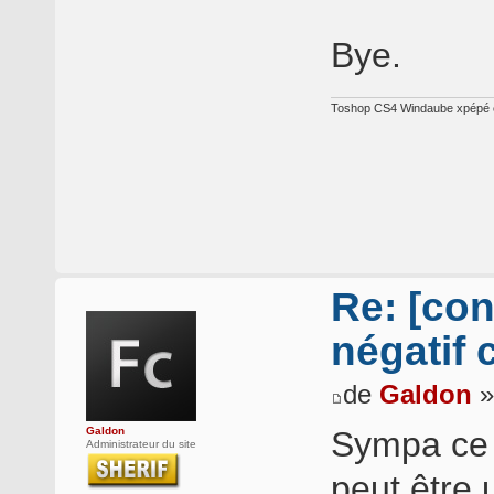
Bye.
Toshop CS4 Windaube xpépé e
Re: [con
négatif 
de
Galdon
»
Galdon
Sympa ce 
Administrateur du site
peut être 