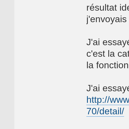
résultat id
j'envoyais
J'ai essay
c'est la c
la fonctio
J'ai essay
http://www
70/detail/