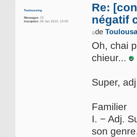
Re: [con
Toulousaing
négatif 
Messages:
15
Inscription:
06 Jan 2010, 15:05
de
Toulousa
Oh, chai p
chieur...
Super, adj.
Familier
I. − Adj. 
son genre.