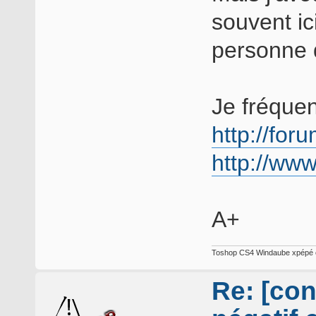
souvent ic
personne 
Je fréque
http://for
http://ww
A+
Toshop CS4 Windaube xpépé e
Re: [con