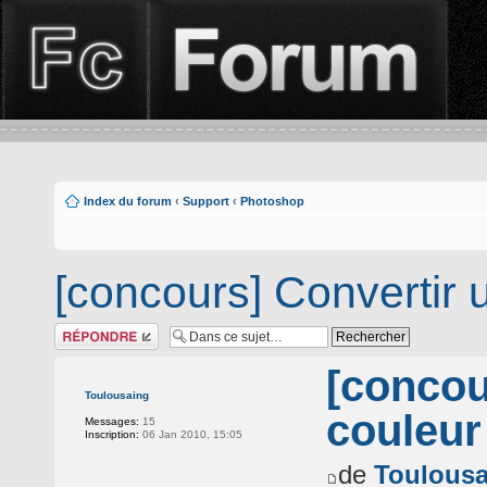
Index du forum
‹
Support
‹
Photoshop
[concours] Convertir 
Répondre
[concou
Toulousaing
couleur
Messages:
15
Inscription:
06 Jan 2010, 15:05
de
Toulousa