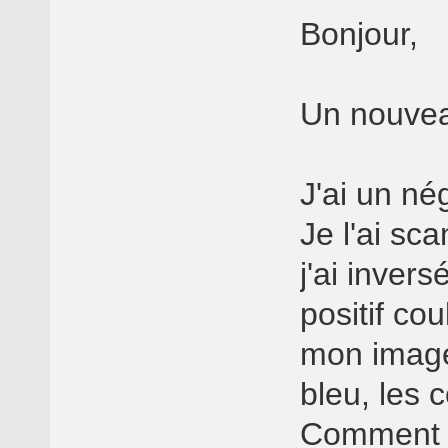
Bonjour,
Un nouvea
J'ai un nég
Je l'ai sc
j'ai invers
positif cou
mon image 
bleu, les 
Comment t