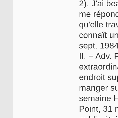
2). J'ai b
me répond
qu'elle tra
connaît un
sept. 1984
II. − Adv
extraordi
endroit su
manger sup
semaine H
Point, 31 