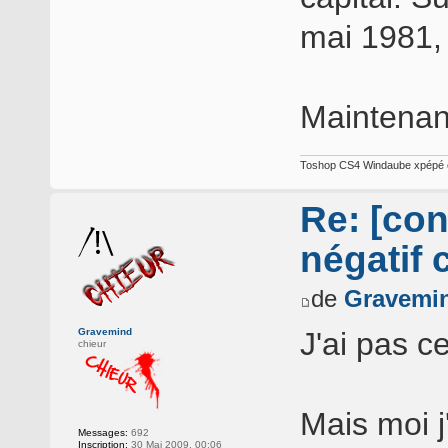
mai 1981, 
Maintenant
Toshop CS4 Windaube xpépé e
Re: [con
négatif 
de
Gravemi
Gravemind
J'ai pas c
chieur
Mais moi j
Messages:
692
Inscription:
30 Mai 2009, 00:06