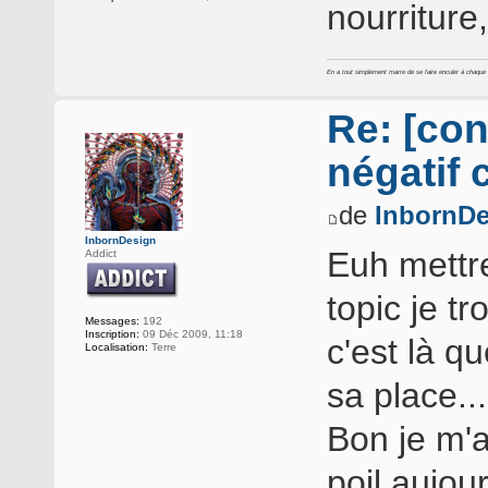
nourriture
En a tout simplement marre de se faire enculer à chaque foi
Re: [con
négatif 
de
InbornDe
InbornDesign
Euh mett
Addict
topic je t
Messages:
192
Inscription:
09 Déc 2009, 11:18
c'est là q
Localisation:
Terre
sa place..
Bon je m'a
poil aujou