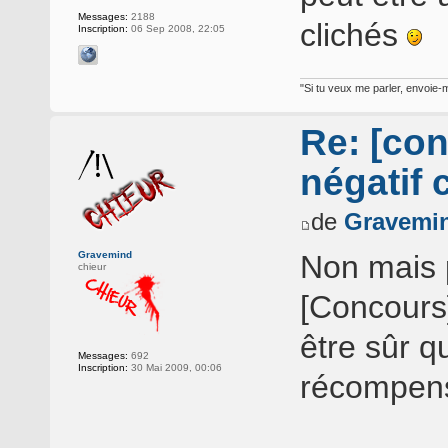
Messages:
2188
clichés
Inscription:
06 Sep 2008, 22:05
"Si tu veux me parler, envoie-m
Re: [con
négatif 
de
Gravemi
Gravemind
Non mais po
chieur
[Concours]
être sûr q
Messages:
692
Inscription:
30 Mai 2009, 00:06
récompens