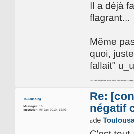
Il a déjà f
flagrant...
Même pas 
quoi, just
fallait" u_
En a tout simplement marre de se faire enculer à chaque foi
Re: [con
Toulousaing
négatif 
Messages:
15
Inscription:
06 Jan 2010, 15:05
de
Toulousa
C'est tout