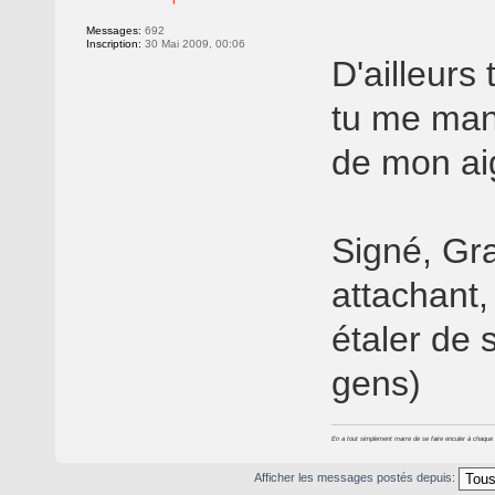
Messages:
692
Inscription:
30 Mai 2009, 00:06
D'ailleurs
tu me manq
de mon ai
Signé, Gr
attachant,
étaler de 
gens)
En a tout simplement marre de se faire enculer à chaque foi
Afficher les messages postés depuis: