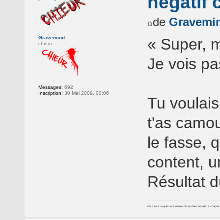
négatif 
de
Gravemi
Gravemind
« Super, m
chieur
Je vois pa
Messages:
692
Inscription:
30 Mai 2009, 00:06
Tu voulais
t'as camou
le fasse, q
content, un
Résultat 
En a tout simplement marre de se faire enculer à chaque foi