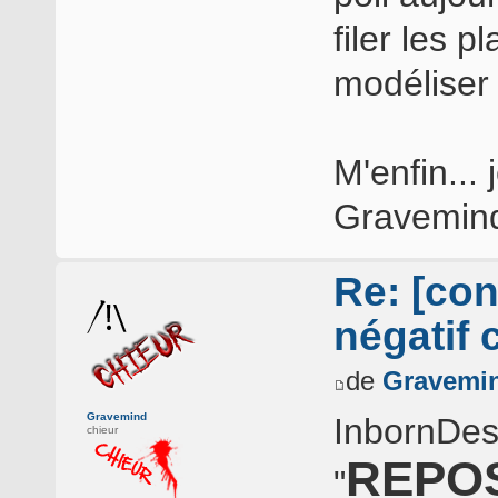
filer les 
modéliser 
M'enfin...
Gravemin
Re: [con
négatif 
de
Gravemi
Gravemind
InbornDesi
chieur
REPOS
"